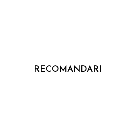
ală
 spăla în mașina de spălat vase, rezistentă la zgârietur
RECOMANDARI