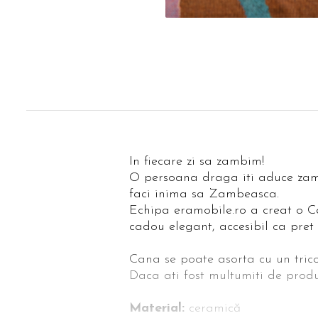
In fiecare zi sa zambim!
O persoana draga iti aduce zambe
faci inima sa Zambeasca.
Echipa eramobile.ro a creat o C
cadou elegant, accesibil ca pret s
Cana se poate asorta cu un trico
Daca ati fost multumiti de produ
Material:
ceramică