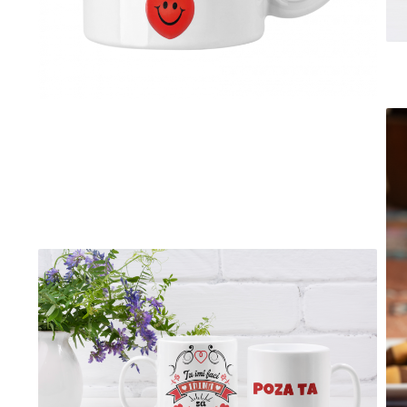
evenimente
Puzzle personalizat
Tavita de mot
Rame foto personalizate
Umerase Personalizate
Plachete personalizate
Pahare personalizate
Sort personalizat
Tricouri personalizate
Pix personalizat
Set cadou