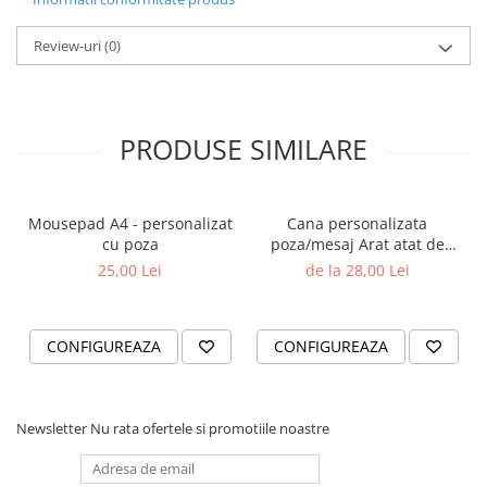
Material:
ceramică
Volum:
Review-uri
325 ml
(0)
Finisare:
Lucioasă
Model cană:
Colorată sau normală
PRODUSE SIMILARE
Instrucțiuni de ingrijire:
Se poate spăla în mașina de spălat
vase, rezistentă la zgârieturi, se poate folosi în cuptorul cu
microunde.
Mousepad A4 - personalizat
Cana personalizata
cu poza
poza/mesaj Arat atat de
bine
25,00 Lei
de la 28,00 Lei
CONFIGUREAZA
CONFIGUREAZA
Newsletter
Nu rata ofertele si promotiile noastre