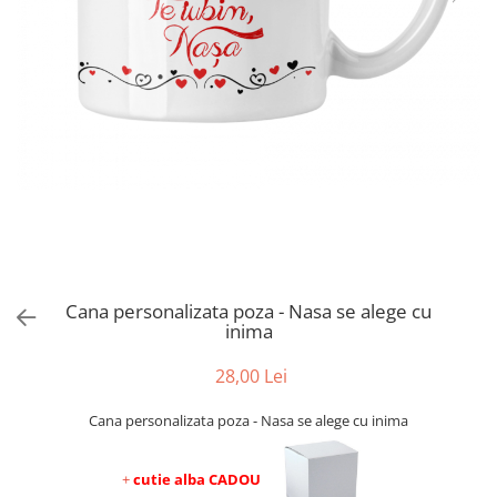
evenimente
Puzzle personalizat
Tavita de mot
Rame foto personalizate
Umerase Personalizate
Plachete personalizate
Pahare personalizate
Sort personalizat
Tricouri personalizate
Pix personalizat
Set cadou
Cana personalizata poza - Nasa se alege cu
inima
28,00 Lei
Cana personalizata poza - Nasa se alege cu inima
+
cutie alba CADOU