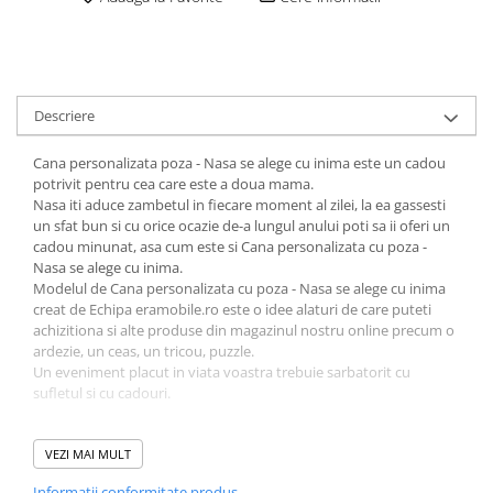
Descriere
Cana personalizata poza - Nasa se alege cu inima este un cadou
potrivit pentru cea care este a doua mama.
Nasa iti aduce zambetul in fiecare moment al zilei, la ea gassesti
un sfat bun si cu orice ocazie de-a lungul anului poti sa ii oferi un
cadou minunat, asa cum este si Cana personalizata cu poza -
Nasa se alege cu inima.
Modelul de Cana personalizata cu poza - Nasa se alege cu inima
creat de Echipa eramobile.ro este o idee alaturi de care puteti
achizitiona si alte produse din magazinul nostru online precum o
ardezie, un ceas, un tricou, puzzle.
Un eveniment placut in viata voastra trebuie sarbatorit cu
sufletul si cu cadouri.
Daca ati fost multumiti de produsele noastre, puteti lasa un
mesaj pe aceasta pagina.
VEZI MAI MULT
Informatii conformitate produs