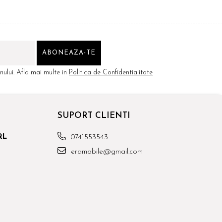
ului. Afla mai multe in
Politica de Confidentialitate
SUPORT CLIENTI
RL
0741553543
eramobile@gmail.com