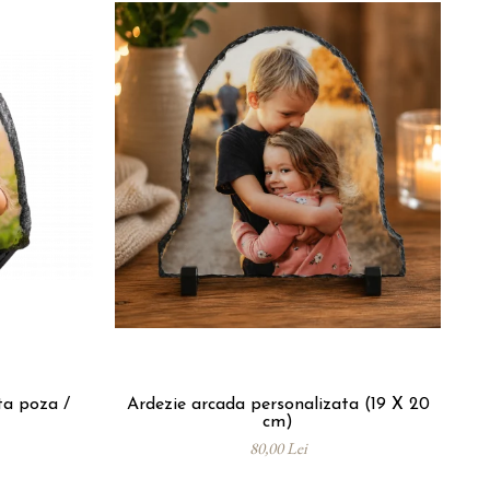
ta poza /
Ardezie arcada personalizata (19 X 20
Tri
cm)
80,00 Lei