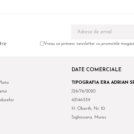
tre
Vreau sa primesc newsletter cu promotiile magazin
DATE COMERCIALE
lata
TIPOGRAFIA ERA ADRIAN S
etur
J26/76/2020
duselor
42146339
H. Oberth, Nr. 10
Sighisoara, Mures