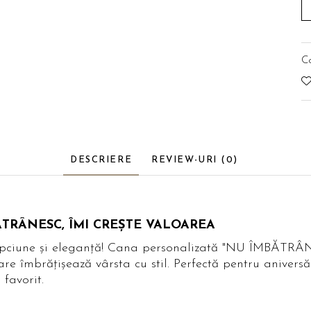
C
DESCRIERE
REVIEW-URI
(0)
MBĂTRÂNESC, ÎMI CREȘTE VALOAREA
țelepciune și eleganță! Cana personalizată "NU ÎMB
re îmbrățișează vârsta cu stil. Perfectă pentru aniversă
favorit.