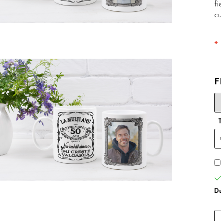
f
c
+
F
Du