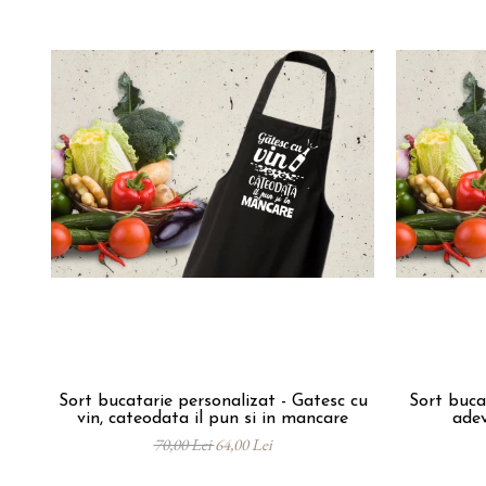
Sort bucatarie personalizat - Gatesc cu
Sort buca
vin, cateodata il pun si in mancare
adev
70,00 Lei
64,00 Lei