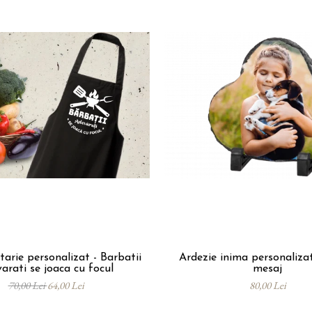
tarie personalizat - Barbatii
Ardezie inima personaliza
arati se joaca cu focul
mesaj
70,00 Lei
64,00 Lei
80,00 Lei