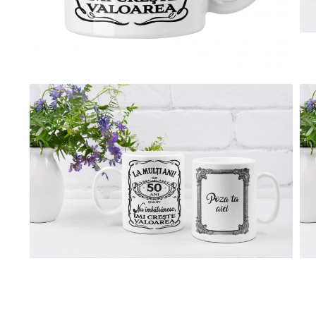
evenimente
Puzzle personalizat
Tavita de mot
Rame foto personalizate
Umerase Personalizate
Plachete personalizate
Pahare personalizate
Sort personalizat
Tricouri personalizate
Pix personalizat
Set cadou