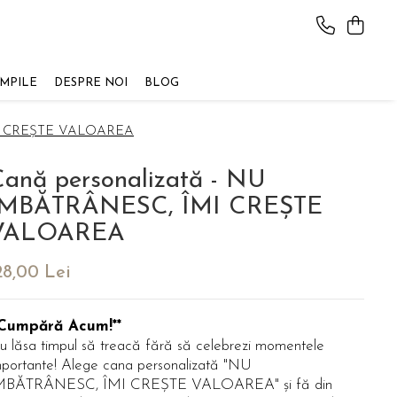
AMPILE
DESPRE NOI
BLOG
ÎMI CREȘTE VALOAREA
ană personalizată - NU
ÎMBĂTRÂNESC, ÎMI CREȘTE
VALOAREA
28,00 Lei
*Cumpără Acum!**
u lăsa timpul să treacă fără să celebrezi momentele
mportante! Alege cana personalizată "NU
MBĂTRÂNESC, ÎMI CREȘTE VALOAREA" și fă din