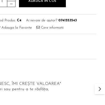
ADAUGA IN COS
od Produs:
C4
Ai nevoie de ajutor?
0741553543
Adauga la Favorite
Cere informatii
ĂTRÂNESC, ÎMI CREȘTE VALOAREA"
ri sau pentru a te răsfăța,