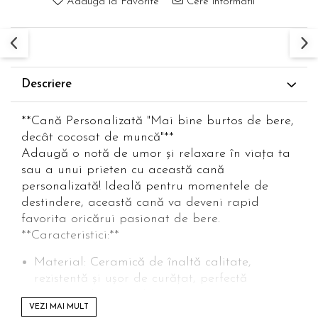
Adauga la Favorite
Cere informatii
Descriere
**Cană Personalizată "Mai bine burtos de bere,
decât cocosat de muncă"**
Adaugă o notă de umor și relaxare în viața ta
sau a unui prieten cu această cană
personalizată! Ideală pentru momentele de
destindere, această cană va deveni rapid
favorita oricărui pasionat de bere.
**Caracteristici:**
Material: Ceramică de înaltă calitate,
rezistentă și ușor de curățat, perfectă
pentru utilizarea zilnică.
VEZI MAI MULT
Capacitate: 350 ml, ideală pentru a