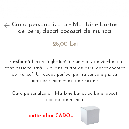
evenimente
Puzzle personalizat
Tavita de mot
Rame foto personalizate
Umerase Personalizate
Cana personalizata - Mai bine burtos
Plachete personalizate
Pahare personalizate
de bere, decat cocosat de munca
Sort personalizat
Tricouri personalizate
28,00 Lei
Pix personalizat
Set cadou
Transformă fiecare înghițitură într-un motiv de zâmbet cu
cana personalizată "Mai bine burtos de bere, decât cocosat
de muncă". Un cadou perfect pentru cei care știu să
aprecieze momentele de relaxare!
Cana personalizata - Mai bine burtos de bere, decat
cocosat de munca
+
cutie alba CADOU