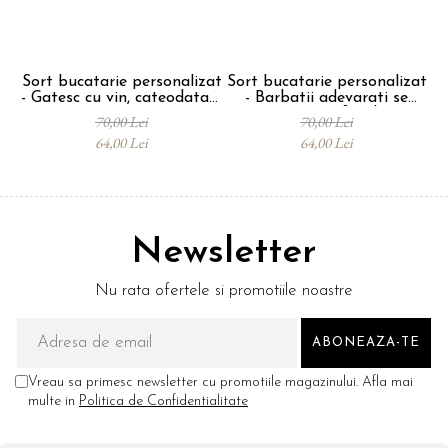
de bere, decât cocosat de muncă". Un cadou
perfect pentru cei care știu să aprecieze
momentele de relaxare!
Sort bucatarie personalizat
Sort bucatarie personalizat
Daca ati fost multumiti de produsele noastre,
- Gatesc cu vin, cateodata il
- Barbatii adevarati se
pe
puteti lasa un mesaj pe aceasta pagina.
pun si in mancare
joaca cu focul
70,00 Lei
70,00 Lei
64,00 Lei
64,00 Lei
Newsletter
Nu rata ofertele si promotiile noastre
Vreau sa primesc newsletter cu promotiile magazinului. Afla mai
multe in
Politica de Confidentialitate