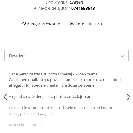
Cod Produs:
CAN61
Ai nevoie de ajutor?
0741553543
Adauga la Favorite
Cere informatii
Descriere
Cana personalizata cu poza si mesaj - Super-mama
Canile personalizate cu poza si numele lor, reprezinta un simbol
al legaturilor speciale create intre doua persoane.
Alege si o cutie deosebita pentru ambalajul canii.
Daca ati fost multumiti de produsele noastre, puteti lasa un
mesaj pe aceasta pagina.
Material:
ceramică