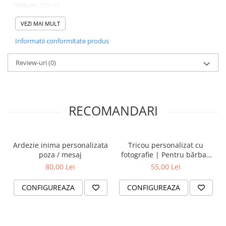
Volum:
325 ml
Finisare:
VEZI MAI MULT
Lucioasă
Informatii conformitate produs
Model cană:
alba normală
Instrucțiuni de ingrijire:
Review-uri
(0)
Se poate spăla în mașina de spălat
vase, rezistentă la zgârieturi, se poate folosi în cuptorul cu
microunde.
RECOMANDARI
Ardezie inima personalizata
Tricou personalizat cu
poza / mesaj
fotografie | Pentru bărbați
și femei
80,00 Lei
55,00 Lei
CONFIGUREAZA
CONFIGUREAZA