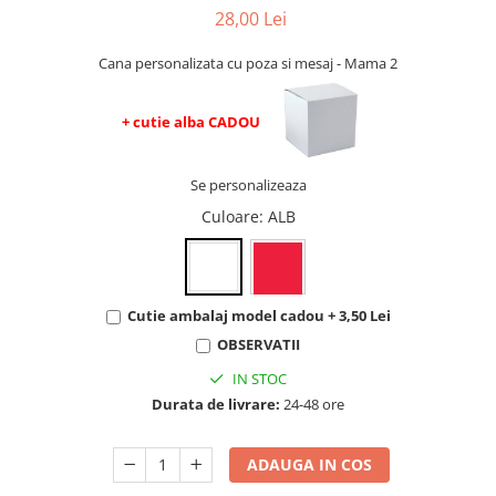
evenimente
28,00 Lei
Puzzle personalizat
Tavita de mot
Rame foto personalizate
Cana personalizata cu poza si mesaj - Mama 2
Umerase Personalizate
Plachete personalizate
Pahare personalizate
+ cutie alba CADOU
Sort personalizat
Tricouri personalizate
Se personalizeaza
Pix personalizat
Culoare
: ALB
Set cadou
Cutie ambalaj model cadou + 3,50 Lei
OBSERVATII
IN STOC
Durata de livrare:
24-48 ore
ADAUGA IN COS