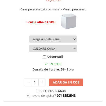
evenimente
Puzzle personalizat
Cana personalizata cu mesaj - Meniu pescaresc
Tavita de mot
Rame foto personalizate
Umerase Personalizate
Plachete personalizate
+ cutie alba CADOU
Pahare personalizate
Sort personalizat
Tricouri personalizate
Pix personalizat
Set cadou
Observatii
IN STOC
Durata de livrare:
24-48 ore
ADAUGA IN COS
Cod Produs:
CAN40
Ai nevoie de ajutor?
0741553543