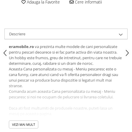
Adauga la Favorite
Cere informatii
Descriere
eramobile.ro
va prezinta multe modele de cani personalizate
pentru pescari deoarece si ei fac parte activa din viata noastra.
Un hobby este frumos, greu de intretinut, pentru care ne trebuie
determinare, curaj, rabdare si un dram de noroc.
Aceasta Cana personalizata cu mesaj - Meniu pescaresc este o
cana funny, care atunci cand va fi oferita personaleor dragi sau
unui pescar va produce buna dispozitie si legaturi mult mai
stranse.
Comanda acum aceasta Cana personalizata cu mesaj - Meniu
pescaresc si noi ne ocupam de pelucrare si livrarea coletului.
Daca ati fost multumiti de produsele noastre, puteti lasa un
mesaj pe aceasta pagina.
Material:
VEZI MAI MULT
ceramică