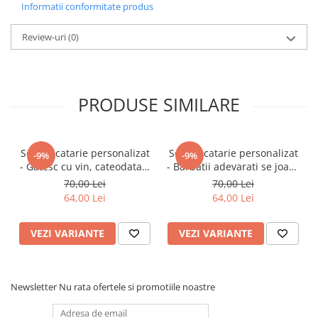
Informatii conformitate produs
Volum:
325 ml
Finisare:
Review-uri
Lucioasă
(0)
Model cană:
Colorată sau normală
Instrucțiuni de ingrijire:
Se poate spăla în mașina de spălat
PRODUSE SIMILARE
vase, rezistentă la zgârieturi, se poate folosi în cuptorul cu
microunde.
Sort bucatarie personalizat
Sort bucatarie personalizat
-9%
-9%
- Gatesc cu vin, cateodata il
- Barbatii adevarati se joaca
pun si in mancare
cu focul
70,00 Lei
70,00 Lei
64,00 Lei
64,00 Lei
VEZI VARIANTE
VEZI VARIANTE
Newsletter
Nu rata ofertele si promotiile noastre