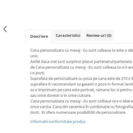
Caracteristici
Review-uri
(0)
Descriere
Cana personalizata cu mesaj - Eu sunt cafeaua ta este o i
unic.
Astfel daca vrei sa-ti surprinzi placut partenerul/partenera p
de Cana personalizata cu mesaj - Eu sunt cafeaua ta si ii ar
i-o porti.
Suprafata de personalizare cu poza pe cana este de 210 x 9
suprafata iti recomandam sa gasesti o poza in format land
sa o imprimam pe cana este portrait, ramane loc si pentru t
sau orice doresti si in orice culoare.
Cana personalizata cu mesaj - Eu sunt cafeaua ta
e o idee 
orice varsta. Cana din ceramica în combinație cu fotografi
dorit, iti ofera numeroase posibilităti de personalizare.
Informatii conformitate produs