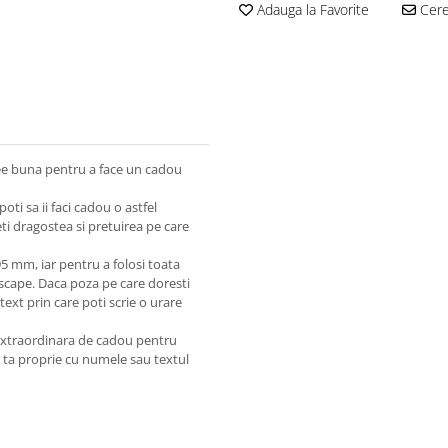
Adauga la Favorite
Cere 
dee buna pentru a face un cadou
oti sa ii faci cadou o astfel
eti dragostea si pretuirea pe care
5 mm, iar pentru a folosi toata
scape. Daca poza pe care doresti
ext prin care poti scrie o urare
extraordinara de cadou pentru
a ta proprie cu numele sau textul