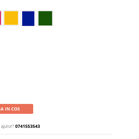
A IN COS
 ajutor?
0741553543