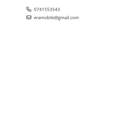
0741553543
eramobile@gmail.com