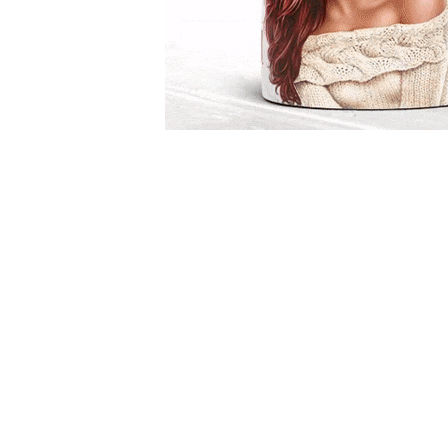
evenimente
Puzzle personalizat
Tavita de mot
Rame foto personalizate
Umerase Personalizate
Plachete personalizate
Pahare personalizate
Sort personalizat
Tricouri personalizate
Pix personalizat
Set cadou