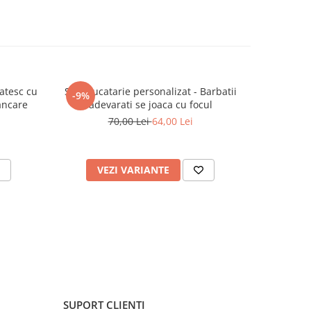
Gatesc cu
Sort bucatarie personalizat - Barbatii
Ardezie 
-9%
ancare
adevarati se joaca cu focul
70,00 Lei
64,00 Lei
VEZI VARIANTE
C
SUPORT CLIENTI