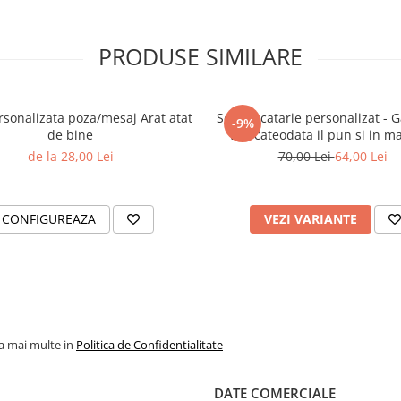
PRODUSE SIMILARE
nalizata poza/mesaj Arat atat
Sort bucatarie personalizat - 
-9%
de bine
vin, cateodata il pun si in m
de la 28,00 Lei
70,00 Lei
64,00 Lei
CONFIGUREAZA
VEZI VARIANTE
la mai multe in
Politica de Confidentialitate
DATE COMERCIALE