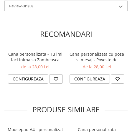
Model cană:
Termosensibila, colorata sau alba
Instrucțiuni de ingrijire:
Review-uri
(0)
Se poate spăla în mașina de spălat
vase, rezistentă la zgârieturi, se poate folosi în cuptorul cu
microunde.
RECOMANDARI
Cana personalizata - Tu imi
Cana personalizata cu poza
faci inima sa Zambeasca
si mesaj - Poveste de
dragoste
de la 28,00 Lei
de la 28,00 Lei
CONFIGUREAZA
CONFIGUREAZA
PRODUSE SIMILARE
Mousepad A4 - personalizat
Cana personalizata