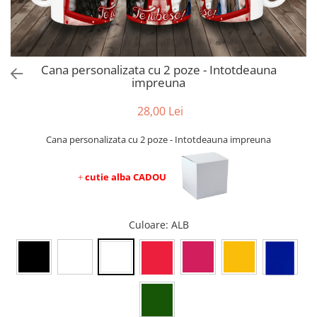
evenimente
Puzzle personalizat
Tavita de mot
Rame foto personalizate
Umerase Personalizate
Plachete personalizate
Cana personalizata cu 2 poze - Intotdeauna
Pahare personalizate
impreuna
Sort personalizat
Tricouri personalizate
28,00 Lei
Pix personalizat
Cana personalizata cu 2 poze - Intotdeauna impreuna
Set cadou
+
cutie alba CADOU
Culoare
: ALB