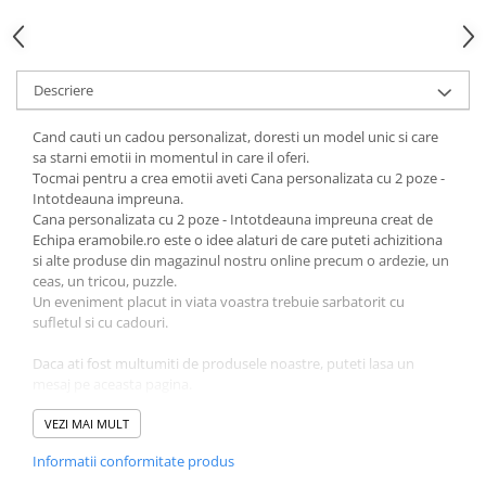
Descriere
Cand cauti un cadou personalizat, doresti un model unic si care
sa starni emotii in momentul in care il oferi.
Tocmai pentru a crea emotii aveti Cana personalizata cu 2 poze -
Intotdeauna impreuna.
Cana personalizata cu 2 poze - Intotdeauna impreuna creat de
Echipa eramobile.ro este o idee alaturi de care puteti achizitiona
si alte produse din magazinul nostru online precum o ardezie, un
ceas, un tricou, puzzle.
Un eveniment placut in viata voastra trebuie sarbatorit cu
sufletul si cu cadouri.
Daca ati fost multumiti de produsele noastre, puteti lasa un
mesaj pe aceasta pagina.
Material:
VEZI MAI MULT
ceramică
Volum:
325 ml
Informatii conformitate produs
Finisare:
Lucioasă