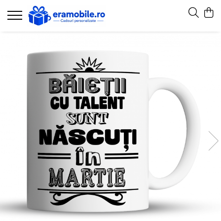
CADOURI PERSONALIZATE
PRODUSE GRAVATE
INVITATII DE NUNTA SAU BOTEZ
Ardezie
Cutie din lemn pentru vin
Invitatii de nunta
Body personalizat
Tocătoare din lemn gravate – cadouri
Invitatii de botez
utile, cu suflet
Brelocuri personalizate
Invitatii de nunta & botez
Portofele personalizate
Cana personalizata
Invitatii evenimente
Sticla de buzunar personalizata
Căni MESERII
Cutii prajituri
Ceasuri personalizate
Etichete personalizate
Echipamente protectie
Liste asezare mese, decor
Halba sticla personalizata
Marturii
Jocuri personalizate
Numere de masa nunta, botez,
evenimente
Magneti foto personalizati
Plicuri pentru bani
Mousepad
Pungi marturii nunta, botez,
Perne personalizate