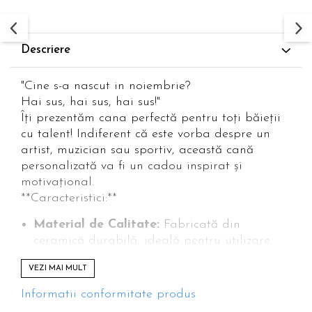
Descriere
"Cine s-a nascut in noiembrie?
Hai sus, hai sus, hai sus!"
Îți prezentăm cana perfectă pentru toți băieții
cu talent! Indiferent că este vorba despre un
artist, muzician sau sportiv, această cană
personalizată va fi un cadou inspirat și
motivațional.
**Caracteristici:**
Material de Calitate:
Fabricată din
ceramică durabilă, ideală pentru utilizare
zilnică.
VEZI MAI MULT
Capacitate:
350 ml, perfectă pentru
băuturi calde sau reci.
Informatii conformitate produs
Personalizare:
Poți adăuga luna sau