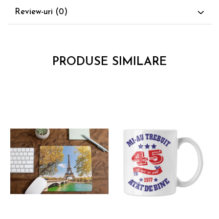
anul nașterii, precum și o poză, pentru a
Review-uri
(0)
face cana unică.
**Beneficii:**
Cadou Ideal:
Perfectă pentru aniversări,
PRODUSE SIMILARE
absolviri sau alte ocazii speciale.
Îndemn la Creativitate:
O cană care
inspiră și motivează în fiecare zi.
Versatilitate:
Utilizabilă acasă, la birou
sau în timpul activităților creative.