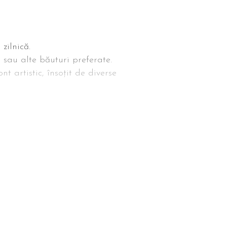
zilnică.
 sau alte băuturi preferate.
nt artistic, însoțit de diverse
tă specială pe cana, făcând-o
rului.
tina zilnică a unei persoane
ii unei relații speciale sau ca