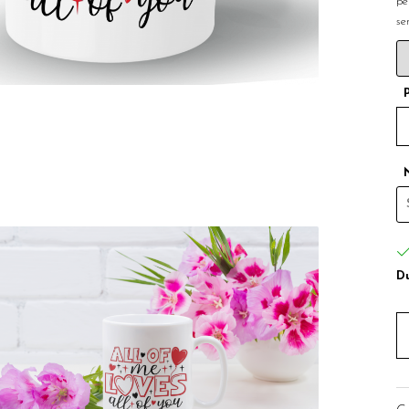
pe
se
Du