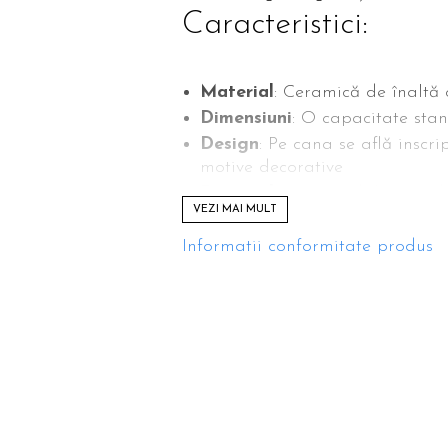
Caracteristici:
Material
: Ceramică de înaltă c
Dimensiuni
: O capacitate stan
Design
: Pe cana se află inscrip
motive decorative
Personalizare
: Posibilitatea
VEZI MAI MULT
astfel cu adevărat unică.
Culori disponibile
: Varietate d
Informatii conformitate produs
Utilizare:
Această cana este perfectă atât 
iubite sau poate fi folosit ca dec
gest romantic fără o ocazie anu