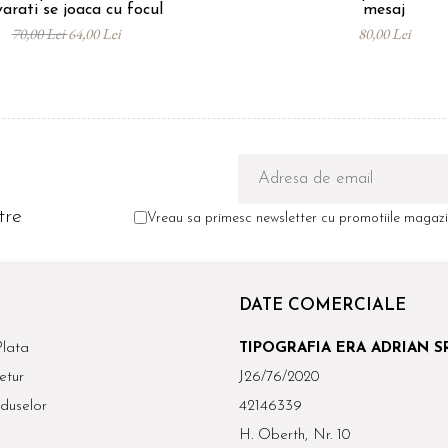
arati se joaca cu focul
mesaj
70,00 Lei
64,00 Lei
80,00 Lei
tre
Vreau sa primesc newsletter cu promotiile magazin
DATE COMERCIALE
lata
TIPOGRAFIA ERA ADRIAN S
etur
J26/76/2020
duselor
42146339
H. Oberth, Nr. 10