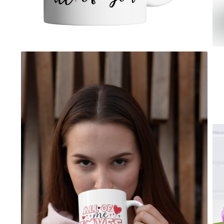
evenimente
Puzzle personalizat
Tavita de mot
Rame foto personalizate
Umerase Personalizate
Plachete personalizate
Pahare personalizate
Sort personalizat
Tricouri personalizate
Pix personalizat
Set cadou