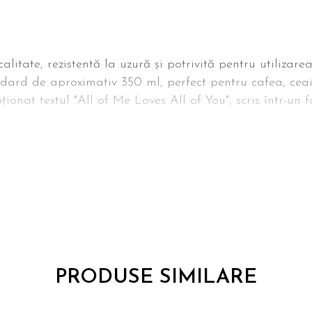
alitate, rezistentă la uzură și potrivită pentru utilizarea 
dard de aproximativ 350 ml, perfect pentru cafea, ceai
ționat textul "All of Me Loves All of You", scris într-un fo
 de a adăuga poza sau numele persoanei dragi sau o da
e culori pentru a se potrivi stilului preferat al destinata
pentru acasă cât și la birou. Poate deveni parte din ru
or pe birou. Este ideal să fie oferită cu ocazia aniversăr
me.
PRODUSE SIMILARE