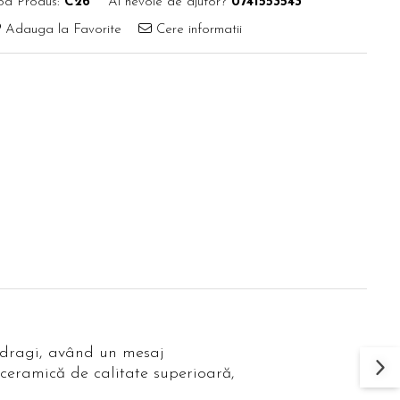
od Produs:
C26
Ai nevoie de ajutor?
0741553543
Adauga la Favorite
Cere informatii
 dragi, având un mesaj
 ceramică de calitate superioară,