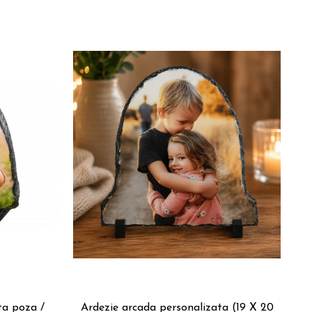
ta poza /
Ardezie arcada personalizata (19 X 20
Tri