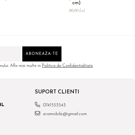
cm)
80,00 Lei
ului. Afla mai multe in
Politica de Confidentialitate
SUPORT CLIENTI
RL
0741553543
eramobile@gmail.com