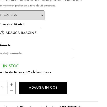
ntru băuturi calde sau reci dar devine și o constant reminder al
ntimentelor profunde dintre două persoane.
Poza dorită aici
ADAUGA IMAGINE
Numele
IN STOC
rata de livrare:
1-2 zile lucratoare
ADAUGA IN COS