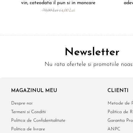
vin, cateodata il pun si in mancare
adev
70,00 Lei
64,00 Lei
Newsletter
Nu rata ofertele si promotiile noas
MAGAZINUL MEU
CLIENTI
Despre noi
Metode de P
Termeni si Conditii
Politica de R
Politica de Confidentialitate
Garantia Pro
Politica de livrare
ANPC