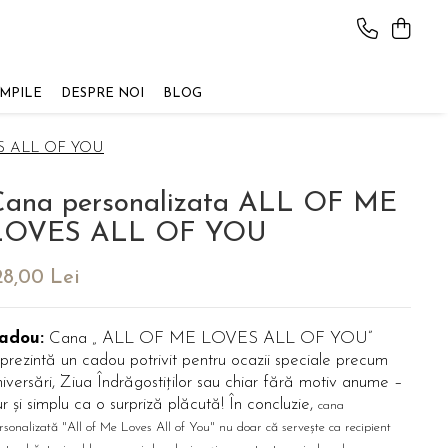
AMPILE
DESPRE NOI
BLOG
ES ALL OF YOU
Cana personalizata ALL OF ME
LOVES ALL OF YOU
28,00 Lei
adou:
Cana „ ALL OF ME LOVES ALL OF YOU”
prezintă un cadou potrivit pentru ocazii speciale precum
iversări, Ziua Îndrăgostiților sau chiar fără motiv anume –
r și simplu ca o surpriză plăcută! În concluzie,
cana
rsonalizată "All of Me Loves All of You" nu doar că servește ca recipient