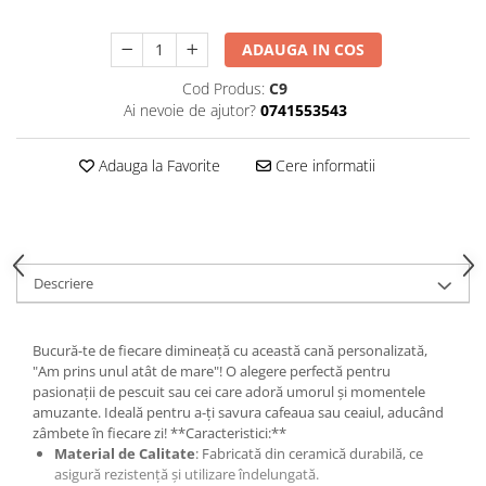
ADAUGA IN COS
Cod Produs:
C9
Ai nevoie de ajutor?
0741553543
Adauga la Favorite
Cere informatii
Descriere
Bucură-te de fiecare dimineață cu această cană personalizată,
"Am prins unul atât de mare"! O alegere perfectă pentru
pasionații de pescuit sau cei care adoră umorul și momentele
amuzante. Ideală pentru a-ți savura cafeaua sau ceaiul, aducând
zâmbete în fiecare zi! **Caracteristici:**
Material de Calitate
: Fabricată din ceramică durabilă, ce
asigură rezistență și utilizare îndelungată.