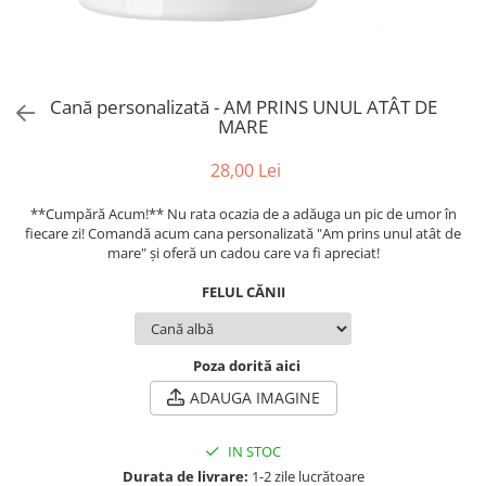
evenimente
Puzzle personalizat
Tavita de mot
Rame foto personalizate
Umerase Personalizate
Plachete personalizate
Cană personalizată - AM PRINS UNUL ATÂT DE
Pahare personalizate
MARE
Sort personalizat
Tricouri personalizate
28,00 Lei
Pix personalizat
**Cumpără Acum!** Nu rata ocazia de a adăuga un pic de umor în
Set cadou
fiecare zi! Comandă acum cana personalizată "Am prins unul atât de
mare" și oferă un cadou care va fi apreciat!
FELUL CĂNII
Poza dorită aici
ADAUGA IMAGINE
IN STOC
Durata de livrare:
1-2 zile lucrătoare