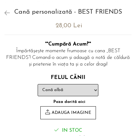
evenimente
Puzzle personalizat
Cană personalizată - BEST FRIENDS
Tavita de mot
Rame foto personalizate
Umerase Personalizate
28,00 Lei
Plachete personalizate
Pahare personalizate
Sort personalizat
**Cumpără Acum!**
Tricouri personalizate
Împărtășește momente frumoase cu cana „BEST
Pix personalizat
FRIENDS”! Comand-o acum și adaugă o notă de căldură
și prietenie în viața ta și a celor dragi!
Set cadou
FELUL CĂNII
Poza dorită aici
ADAUGA IMAGINE
IN STOC