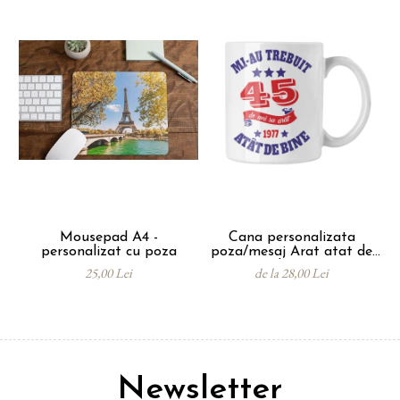
Versatilă
: Potrivită pentru acasă, birou
sau pentru întâlniri cu prietenii.
Mousepad A4 -
Cana personalizata
So
personalizat cu poza
poza/mesaj Arat atat de
- 
bine
25,00 Lei
de la 28,00 Lei
Newsletter