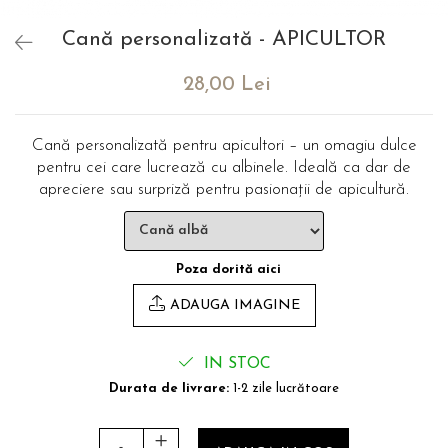
evenimente
Puzzle personalizat
Cană personalizată - APICULTOR
Tavita de mot
Rame foto personalizate
Umerase Personalizate
28,00 Lei
Plachete personalizate
Pahare personalizate
Sort personalizat
Cană personalizată pentru apicultori – un omagiu dulce
Tricouri personalizate
pentru cei care lucrează cu albinele. Ideală ca dar de
Pix personalizat
apreciere sau surpriză pentru pasionații de apicultură.
Set cadou
Poza dorită aici
ADAUGA IMAGINE
IN STOC
Durata de livrare:
1-2 zile lucrătoare