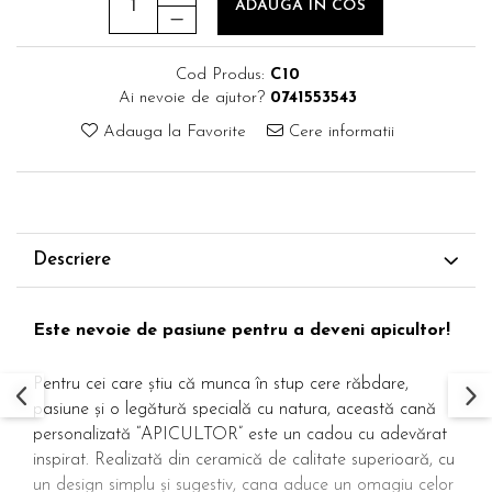
ADAUGA IN COS
Cod Produs:
C10
Ai nevoie de ajutor?
0741553543
Adauga la Favorite
Cere informatii
Descriere
Este nevoie de pasiune pentru a deveni apicultor!
Pentru cei care știu că munca în stup cere răbdare,
pasiune și o legătură specială cu natura, această cană
personalizată “APICULTOR” este un cadou cu adevărat
inspirat. Realizată din ceramică de calitate superioară, cu
un design simplu și sugestiv, cana aduce un omagiu celor