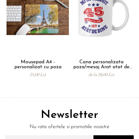
Mousepad A4 -
Cana personalizata
So
personalizat cu poza
poza/mesaj Arat atat de
- 
bine
25,00 Lei
de la 28,00 Lei
Newsletter
Nu rata ofertele si promotiile noastre