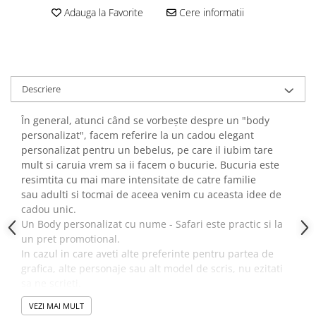
Adauga la Favorite
Cere informatii
Descriere
În general, atunci când se vorbește despre un "body
personalizat", facem referire la un cadou elegant
personalizat pentru un bebelus, pe care il iubim tare
mult si caruia vrem sa ii facem o bucurie. Bucuria este
resimtita cu mai mare intensitate de catre familie
sau adulti si tocmai de aceea venim cu aceasta idee de
cadou unic.
Un Body personalizat cu nume - Safari este practic si la
un pret promotional.
In cazul in care aveti alte preferinte pentru partea de
grafica, alte personaje sau alt model de scris, nu ezitati
sa ne scrieti.
Daca sunteti multumiti de produsele noastre nu ezita sa
VEZI MAI MULT
lasi un mesaj pe aceasta pagina.