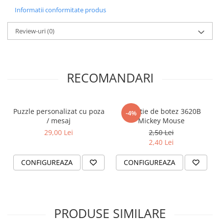
Pozele produselor prezentate in magazinul nostru online
Informatii conformitate produs
au doar caracter de prezentare si pot diferi in functie de
ecran, monitor, luminozitare, contrast etc.
Review-uri
(0)
RECOMANDARI
Puzzle personalizat cu poza
Invitatie de botez 3620B
-4%
/ mesaj
Mickey Mouse
29,00 Lei
2,50 Lei
2,40 Lei
CONFIGUREAZA
CONFIGUREAZA
PRODUSE SIMILARE