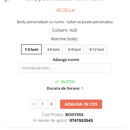
evenimente
Puzzle personalizat
45,00 Lei
Tavita de mot
Rame foto personalizate
Umerase Personalizate
Body personalizat cu nume - Safari se poate personaliza.
Plachete personalizate
Pahare personalizate
Culoare
:
ALB
Sort personalizat
Marime body
:
Tricouri personalizate
1-3 luni
3-6 luni
6-9 luni
9-12 luni
Pix personalizat
Adauga nume
Set cadou
IN STOC
Durata de livrare:
1
ADAUGA IN COS
Cod Produs:
BODY055
Ai nevoie de ajutor?
0741553543