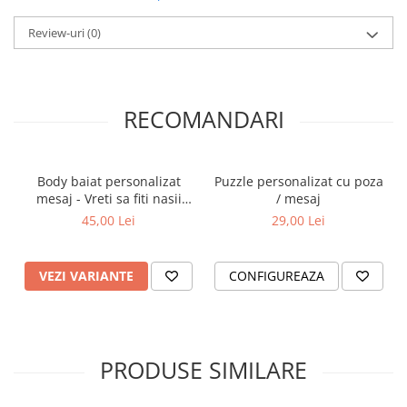
Pozele produselor prezentate in magazinul nostru online
au doar caracter de prezentare si pot diferi in functie de
Review-uri
(0)
ecran, monitor, luminozitare, contrast etc.
RECOMANDARI
Body baiat personalizat
Puzzle personalizat cu poza
mesaj - Vreti sa fiti nasii
/ mesaj
mei?
45,00 Lei
29,00 Lei
VEZI VARIANTE
CONFIGUREAZA
PRODUSE SIMILARE