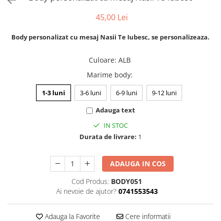
evenimente
Puzzle personalizat
45,00 Lei
Tavita de mot
Rame foto personalizate
Umerase Personalizate
Body personalizat cu mesaj Nasii Te Iubesc, se personalizeaza.
Plachete personalizate
Pahare personalizate
Sort personalizat
Culoare
:
ALB
Tricouri personalizate
Marime body
:
Pix personalizat
1-3 luni
3-6 luni
6-9 luni
9-12 luni
Set cadou
Adauga text
IN STOC
Durata de livrare:
1
ADAUGA IN COS
Cod Produs:
BODY051
Ai nevoie de ajutor?
0741553543
Adauga la Favorite
Cere informatii