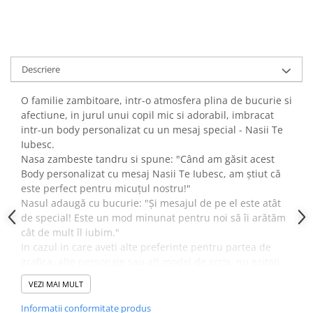
Descriere
O familie zambitoare, intr-o atmosfera plina de bucurie si
afectiune, in jurul unui copil mic si adorabil, imbracat
intr-un body personalizat cu un mesaj special - Nasii Te
Iubesc.
Nasa zambeste tandru si spune: "Când am găsit acest
Body personalizat cu mesaj Nasii Te Iubesc, am știut că
este perfect pentru micuțul nostru!"
Nasul adaugă cu bucurie: "Și mesajul de pe el este atât
de special! Este un mod minunat pentru noi să îi arătăm
cât de mult îl iubim."
In cazul in care aveti alte preferinte pentru partea de
grafica, alte personaje sau alt model de scris, nu ezitati
sa ne scrieti.
VEZI MAI MULT
Daca sunteti multumiti de produsele noastre nu ezita sa
lasi un mesaj pe aceasta pagina.
Informatii conformitate produs