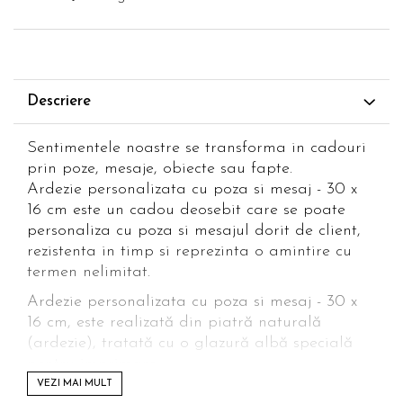
Descriere
Sentimentele noastre se transforma in cadouri
prin poze, mesaje, obiecte sau fapte.
Ardezie personalizata cu poza si mesaj - 30 x
16 cm este un cadou deosebit care se poate
personaliza cu poza si mesajul dorit de client,
rezistenta in timp si reprezinta o amintire cu
termen nelimitat.
Ardezie personalizata cu poza si mesaj - 30 x
16 cm, este realizată din piatră naturală
(ardezie), tratată cu o glazură albă specială
pentru imprimare.
VEZI MAI MULT