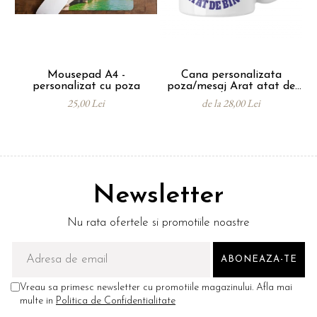
semilucios.
Plăcile sunt ambalate in folie cu bule și
cutie de carton pentru a fi protejate în
timpul transportului.
Mousepad A4 -
Cana personalizata
So
Cutia contine si suportul de birou.
personalizat cu poza
poza/mesaj Arat atat de
- 
bine
Plăcile de ardezie sunt un cadou special
25,00 Lei
de la 28,00 Lei
pentru ocazii speciale.
Newsletter
Nu rata ofertele si promotiile noastre
Vreau sa primesc newsletter cu promotiile magazinului. Afla mai
multe in
Politica de Confidentialitate