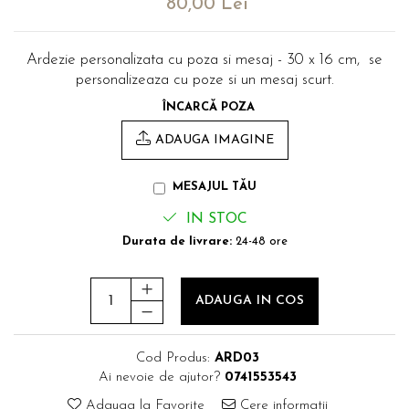
80,00 Lei
evenimente
Puzzle personalizat
Tavita de mot
Rame foto personalizate
Ardezie personalizata cu poza si mesaj - 30 x 16 cm, se
Umerase Personalizate
personalizeaza cu poze si un mesaj scurt.
Plachete personalizate
Pahare personalizate
ÎNCARCĂ POZA
Sort personalizat
Tricouri personalizate
ADAUGA IMAGINE
Pix personalizat
MESAJUL TĂU
Set cadou
IN STOC
Durata de livrare:
24-48 ore
ADAUGA IN COS
Cod Produs:
ARD03
Ai nevoie de ajutor?
0741553543
Adauga la Favorite
Cere informatii