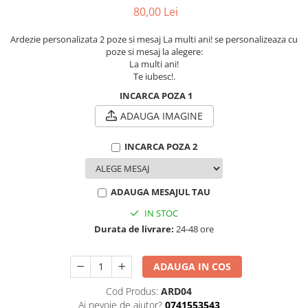
evenimente
80,00 Lei
Puzzle personalizat
Tavita de mot
Rame foto personalizate
Ardezie personalizata 2 poze si mesaj La multi ani! se personalizeaza cu
Umerase Personalizate
poze si mesaj la alegere:
Plachete personalizate
La multi ani!
Pahare personalizate
Te iubesc!.
Sort personalizat
INCARCA POZA 1
Tricouri personalizate
ADAUGA IMAGINE
Pix personalizat
Set cadou
INCARCA POZA 2
ADAUGA MESAJUL TAU
IN STOC
Durata de livrare:
24-48 ore
ADAUGA IN COS
Cod Produs:
ARD04
Ai nevoie de ajutor?
0741553543