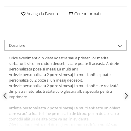
Adauga la Favorite
Cere informatii
Descriere
Orice eveniment din viata voastra sau a prietenilor merita
sarbatorit si cu un cadou deosebit, care poate fi aceasta Ardezie
personalizata poze si mesaj La multi ani!
Ardezie personalizata 2 poze si mesaj La multi ani! se poate
personaliza cu 2 poze si un mesaj deosebit.
Ardezie personalizata 2 poze si mesaj La multi ani! este realizată
din piatră naturală, tratată cu o glazură albă specială pentru
imprimare.
Ardezie personalizata 2 poze si mesaj La multi ani! este un obiect
care va arăta foarte bine pe masa ta de birou. pe un dulap sau o
comodă alături de alte poze va ieși în evidență.
Oferit cadou pentru o zi de naștere, o onomastică, o nuntă sau
un botez, placa ardezie îi va lăsa fără cuvinte pe cei cărora o vei