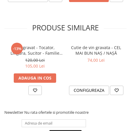
PRODUSE SIMILARE
Set gravat - Tocator,
Cutie de vin gravata - CEL
-13%
Lingura, Sucitor - Familie
MAI BUN NAŞ / NAŞĂ
Fericita
120,00 Lei
74,00 Lei
105,00 Lei
ADAUGA IN COS
CONFIGUREAZA
Newsletter
Nu rata ofertele si promotiile noastre