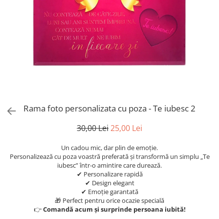
evenimente
Puzzle personalizat
Tavita de mot
Rame foto personalizate
Umerase Personalizate
Plachete personalizate
Pahare personalizate
Sort personalizat
Tricouri personalizate
Pix personalizat
Set cadou
Rama foto personalizata cu poza - Te iubesc 2
30,00 Lei
25,00 Lei
Un cadou mic, dar plin de emoție.
Personalizează cu poza voastră preferată și transformă un simplu „Te
iubesc” într-o amintire care durează.
✔ Personalizare rapidă
✔ Design elegant
✔ Emoție garantată
🎁 Perfect pentru orice ocazie specială
👉
Comandă acum și surprinde persoana iubită!