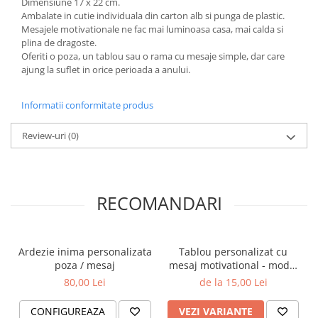
Dimensiune 17 x 22 cm.
Ambalate in cutie individuala din carton alb si punga de plastic.
Mesajele motivationale ne fac mai luminoasa casa, mai calda si
plina de dragoste.
Oferiti o poza, un tablou sau o rama cu mesaje simple, dar care
ajung la suflet in orice perioada a anului.
Informatii conformitate produs
Review-uri
(0)
RECOMANDARI
Ardezie inima personalizata
Tablou personalizat cu
poza / mesaj
mesaj motivational - model
1
80,00 Lei
de la 15,00 Lei
CONFIGUREAZA
VEZI VARIANTE