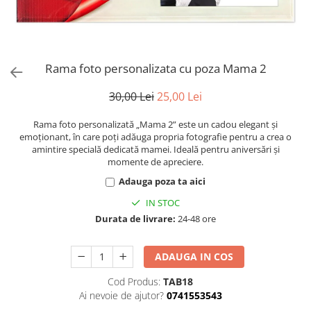
evenimente
Puzzle personalizat
Tavita de mot
Rame foto personalizate
Umerase Personalizate
Plachete personalizate
Rama foto personalizata cu poza Mama 2
Pahare personalizate
Sort personalizat
30,00 Lei
25,00 Lei
Tricouri personalizate
Rama foto personalizată „Mama 2” este un cadou elegant și
Pix personalizat
emoționant, în care poți adăuga propria fotografie pentru a crea o
Set cadou
amintire specială dedicată mamei. Ideală pentru aniversări și
momente de apreciere.
Adauga poza ta aici
IN STOC
Durata de livrare:
24-48 ore
ADAUGA IN COS
Cod Produs:
TAB18
Ai nevoie de ajutor?
0741553543