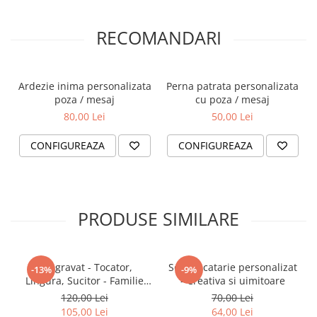
RECOMANDARI
Ardezie inima personalizata
Perna patrata personalizata
poza / mesaj
cu poza / mesaj
80,00 Lei
50,00 Lei
CONFIGUREAZA
CONFIGUREAZA
PRODUSE SIMILARE
Set gravat - Tocator,
Sort bucatarie personalizat
-13%
-9%
Lingura, Sucitor - Familie
- Creativa si uimitoare
Fericita
120,00 Lei
70,00 Lei
105,00 Lei
64,00 Lei