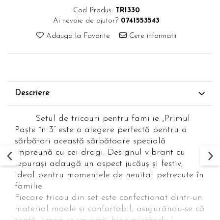
Cod Produs:
TRI330
Ai nevoie de ajutor?
0741553543
Adauga la Favorite
Cere informatii
Descriere
Setul de tricouri pentru familie „Primul
Paște în 3” este o alegere perfectă pentru a
sărbători această sărbătoare specială
împreună cu cei dragi. Designul vibrant cu
iepurași adaugă un aspect jucăuș și festiv,
ideal pentru momentele de neuitat petrecute în
familie.
Fiecare tricou din set este confectionat dintr-un
material moale și confortabil, asigurându-se că