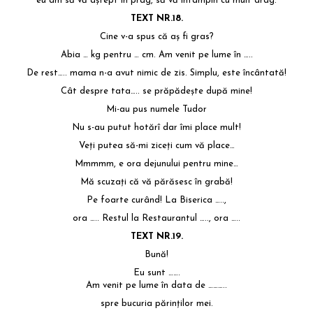
eu am să vă aştept în prag, să vă întâmpin cu mult drag.
TEXT NR.18.
Cine v-a spus că aş fi gras?
Abia … kg pentru … cm. Am venit pe lume în …..
De rest….. mama n-a avut nimic de zis. Simplu, este încântată!
Cât despre tata….. se prăpădeşte după mine!
Mi-au pus numele Tudor
Nu s-au putut hotărî dar îmi place mult!
Veţi putea să-mi ziceţi cum vă place…
Mmmmm, e ora dejunului pentru mine…
Mă scuzaţi că vă părăsesc în grabă!
Pe foarte curând! La Biserica …..,
ora ….. Restul la Restaurantul ….., ora …..
TEXT NR.19.
Bună!
Eu sunt …….
Am venit pe lume în data de ………..
spre bucuria părinţilor mei.