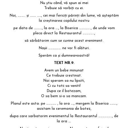
Nu știu când, vă spun ai mei
Trebuie să vorbiți cu ei.
Noi, ……….. și ……… ……, cei mai fericiți părinți din lume, vă așteptăm
la creștinarea copilului nostru
pe data de …………, la ora …., la Biserica …………….., de unde vom
pleca direct la Restaurantul ……………..,
să sărbătorim cum se cuvine acest eveniment.
Nașii ………………. ne vor fi alături.
Sperăm ca și dumneavoastră!
TEXT NR.9.
Avem un bebe minunat
Ce trebuie crestinat.
Noi speram sa nu lipsiti,
Ci cu totii sa veniti!
Dupa ce il botezam,
O sa bem si-o sa mancam.
Planul este asta: pe …………… , la ora …., mergem la Biserica ……….,
asistam la ceremonia de botez,
dupa care sarbatorim evenimentul la Restaurantul ……………….., de
la ora ….