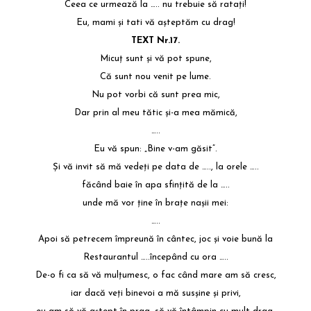
Ceea ce urmează la ….. nu trebuie să rataţi!
Eu, mami şi tati vă aşteptăm cu drag!
TEXT Nr.17.
Micuţ sunt şi vă pot spune,
Că sunt nou venit pe lume.
Nu pot vorbi că sunt prea mic,
Dar prin al meu tătic şi-a mea mămică,
…..
Eu vă spun: „Bine v-am găsit”.
Şi vă invit să mă vedeţi pe data de ….., la orele …..
făcând baie în apa sfinţită de la …..
unde mă vor ţine în braţe naşii mei:
…..
Apoi să petrecem împreună în cântec, joc şi voie bună la
Restaurantul …..începând cu ora …..
De-o fi ca să vă mulţumesc, o fac când mare am să cresc,
iar dacă veţi binevoi a mă susşine şi privi,