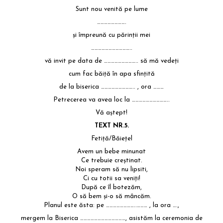
Sunt nou venită pe lume
…………………….
şi împreună cu părinţii mei
……………………………..
vă invit pe data de ……………………….. să mă vedeţi
cum fac băiţă în apa sfinţită
de la biserica ……………………….. , ora ………
Petrecerea va avea loc la …………………………..
Vă aştept!
TEXT NR.5.
Fetiţă/Băieţel
Avem un bebe minunat
Ce trebuie creştinat.
Noi speram să nu lipsiti,
Ci cu totii sa veniţi!
După ce îl botezăm,
O să bem şi-o să mâncăm.
Planul este ăsta: pe ……………………..……… , la ora ….,
mergem la Biserica …………………………………, asistăm la ceremonia de