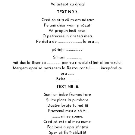
Va aştept cu drag!
TEXT NR.7.
Cred că stiţi că m-am născut.
Pe unii chiar v-am şi văzut.
Vă propun însă ceva:
O petrecere în cinstea mea.
Pe data de ……………………………, la ora ….,
părinţii …………………….
Şi naşii ………………….
mă duc la Biserica ………………. pentru ritualul sfânt al botezului.
Mergem apoi să petrecem la Restaurantul ……….. începând cu
ora ………
Bebe ……………..
TEXT NR. 8.
Sunt un bebe frumos tare
Și îmi place la plimbare.
Dacă-n brațe tu mă ții
Prietenul meu o să fii.
……….. mi se spune,
Cred că este al meu nume.
Fac baie-n apa sfințită
Sper să fie încălzită!