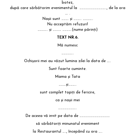
botez,
după care sărbătorim evenimentul la ……………………………….., de la ora
…. .
Naşii sunt ………. şi ……….. …………..
Nu acceptăm refuzuri!
………….. şi ………… ………….(nume părinţi)
TEXT NR.6.
Mă numesc
……………..
Ochişorii mei au văzut lumina zilei la data de …..
Sunt foarte cuminte.
Mama şi Tata
……….şi………..
sunt complet topiţi de fericire,
ca şi naşii mei
……………………..
De aceea vă invit pe data de …………………………………….
să sărbătoriţi minunatul eveniment
la Restaurantul ….., începând cu ora …..