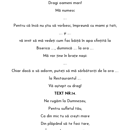
Dragi oameni mari!
Mă numesc
…..
Pentru că încă nu ştiu să vorbesc, împreună cu mami şi tati,
….. și …..
vă invit să mă vedeţi cum fac băiţă în apa sfinţită la
Biserica ….., duminică ….. la ora …..
Mă vor ţine în braţe naşii:
…..
Chiar dacă o să adorm, puteţi să mă sărbătoriţi de la ora …..
la Restaurantul …..
Vă aştept cu drag!
TEXT NR.14.
Ne rugăm la Dumnezeu,
Pentru sufletul tău,
Ca din mic tu să creşti mare
Din plăpând să te faci tare,