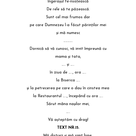
Îngeraşul te-nsoţească
De rele să te păzească.
Sunt cel mai frumos dar
pe care Dumnezeu l-a făcut părinţilor mei
şi mă numesc
………….
Dornică să vă cunosc, vă invit împreună cu
mama şi tata,
….. şi …..
în ziua de ….., ora …..
la Biserica …..
şi la petrecerea pe care o dau în cinstea mea
la Restaurantul ….., începând cu ora …..
Sărut mâna naşilor mei,
…..
Vă aşteptăm cu drag!
TEXT NR.15.
Mă distrez şi mă simt bine