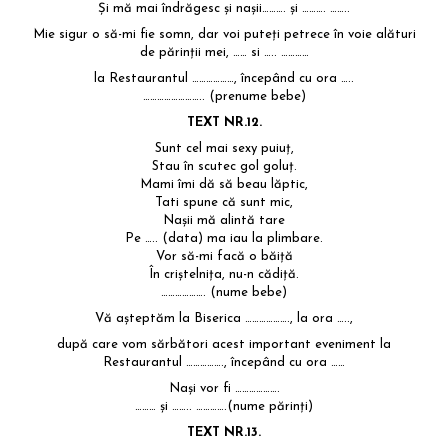
Și mă mai îndrăgesc și nașii………. și ………. ……..
Mie sigur o să-mi fie somn, dar voi puteți petrece în voie alături
de părinții mei, …… si ….. …………
la Restaurantul ………………, începând cu ora …..
…………………….. (prenume bebe)
TEXT NR.12.
Sunt cel mai sexy puiuț,
Stau în scutec gol goluț.
Mami îmi dă să beau lăptic,
Tati spune că sunt mic,
Nașii mă alintă tare
Pe ….. (data) ma iau la plimbare.
Vor să-mi facă o băiță
În criștelnița, nu-n cădiță.
………………. (nume bebe)
Vă așteptăm la Biserica ………………., la ora …..,
după care vom sărbători acest important eveniment la
Restaurantul ……………., începând cu ora ……
Nași vor fi ……………….
……… și …….. ………….(nume părinți)
TEXT NR.13.