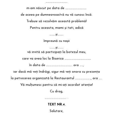
……………………………….
m-am născut pe data de ………………………………
de aceea pe dumneavoastră nu vă cunosc încă.
Trebuie să rezolvăm această problemă!
Pentru aceasta, mami şi tati, adică
……….şi……….
împreună cu naşii
……….şi……….
vă invită să participaţi la botezul meu,
care va avea loc la Biserica ………………………………………
în data de …………………………………….. ora …..,
iar dacă mă veţi îndrăgi, sigur mă veţi onora cu prezenţa
la petrecerea organizată la Restaurantul …………………….., ora …..
Vă mulţumesc pentru că mi-aţi acordat atenţie!
Cu drag,
………………………………. .
TEXT NR.4.
Salutare,