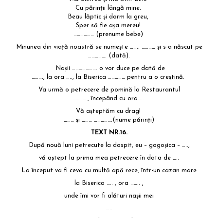
Cu părinţii lângă mine.
Beau lăptic şi dorm la greu,
Sper să fie aşa mereu!
……………… (prenume bebe)
Minunea din viaţă noastră se numeşte …….. ………… şi s-a născut pe
……………. (dată).
Naşii …………………. o vor duce pe dată de
………., la ora ….., la Biserica …………… pentru a o creştină.
Va urmă o petrecere de pomină la Restaurantul
…………., începând cu ora…..
Vă aşteptăm cu drag!
……… şi ……… …………….(nume părinţi)
TEXT NR.16.
După nouă luni petrecute la dospit, eu – gogoşica – …..,
vă aştept la prima mea petrecere în data de …..
La început va fi ceva cu multă apă rece, într-un cazan mare
la Biserica ….. , ora …….. ,
unde îmi vor fi alături naşii mei
…..