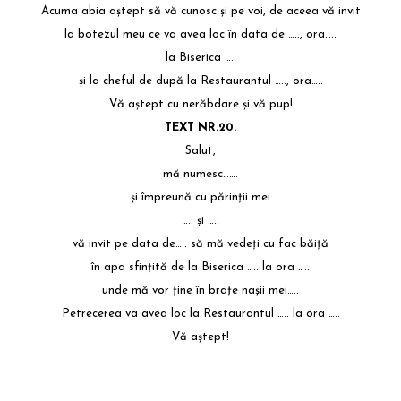
Acuma abia aştept să vă cunosc şi pe voi, de aceea vă invit
la botezul meu ce va avea loc în data de ….., ora…..
la Biserica …..
şi la cheful de după la Restaurantul ….., ora…..
Vă aştept cu nerăbdare şi vă pup!
TEXT NR.20.
Salut,
mă numesc…….
şi împreună cu părinţii mei
….. și …..
vă invit pe data de….. să mă vedeţi cu fac băiţă
în apa sfinţită de la Biserica ….. la ora …..
unde mă vor ţine în braţe naşii mei…..
Petrecerea va avea loc la Restaurantul ….. la ora …..
Vă aştept!