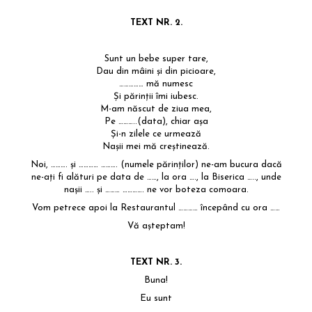
evenimente
Puzzle personalizat
TEXT NR. 2.
Tavita de mot
Rame foto personalizate
Umerase Personalizate
Sunt un bebe super tare,
Plachete personalizate
Pahare personalizate
Dau din mâini și din picioare,
Sort personalizat
…………… mă numesc
Și părinții îmi iubesc.
Tricouri personalizate
M-am născut de ziua mea,
Pe ………..(data), chiar așa
Pix personalizat
Și-n zilele ce urmează
Nașii mei mă creștinează.
Set cadou
Noi, ………. și ………… ………. (numele părinților) ne-am bucura dacă
ne-ați fi alături pe data de ……, la ora …., la Biserica ….., unde
nașii ….. și ……… …………. ne vor boteza comoara.
Vom petrece apoi la Restaurantul ………… începând cu ora ……
Vă așteptam!
TEXT NR. 3.
Buna!
Eu sunt