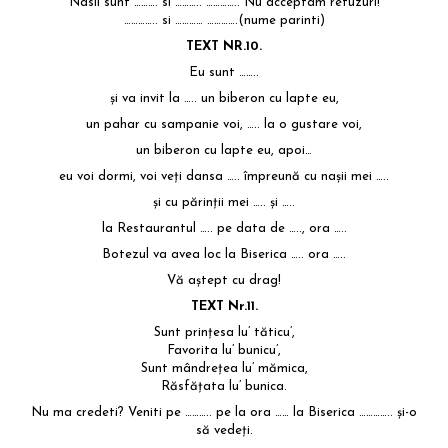
Nasii sunt ………. si ……….. ………….. Nu acceptam refuzuri!
………….. si ………… ………….(nume parinti)
TEXT NR.10.
Eu sunt ……..
şi va invit la ….. un biberon cu lapte eu,
un pahar cu sampanie voi, ….. la o gustare voi,
un biberon cu lapte eu, apoi…
eu voi dormi, voi veţi dansa ….. împreună cu naşii mei …..
şi cu părinţii mei ….. și …..
la Restaurantul ….. pe data de ….., ora …..
Botezul va avea loc la Biserica ….. ora …..
Vă aştept cu drag!
TEXT Nr.11.
Sunt prințesa lu’ tăticu’,
Favorita lu’ bunicu’,
Sunt mândrețea lu’ mămica,
Răsfățata lu’ bunica.
Nu ma credeti? Veniti pe ……….. pe la ora …… la Biserica ………….. și-o
să vedeți.