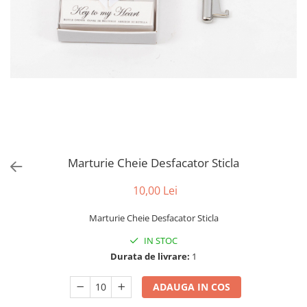
evenimente
Puzzle personalizat
Tavita de mot
Rame foto personalizate
Umerase Personalizate
Plachete personalizate
Pahare personalizate
Sort personalizat
Tricouri personalizate
Pix personalizat
Set cadou
Marturie Cheie Desfacator Sticla
10,00 Lei
Marturie Cheie Desfacator Sticla
IN STOC
Durata de livrare:
1
ADAUGA IN COS