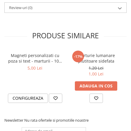
Review-uri
(0)
PRODUSE SIMILARE
Magneti personalizati cu
Marturie lumanare
-17%
poza si text - marturii - 10 x
plutitoare sidefata
7 mm
5,00 Lei
1,20 Lei
1,00 Lei
ADAUGA IN COS
CONFIGUREAZA
Newsletter
Nu rata ofertele si promotiile noastre