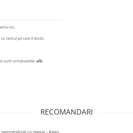
anta roz.
cu textul pe care il doriti,
si sunt urmatoarele:
alb
,
RECOMANDARI
 personalizat cu mesaj - Keep