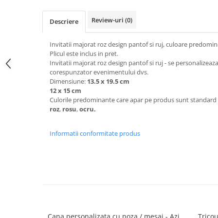
Review-uri
(0)
Descriere
Invitatii majorat roz design pantof si ruj, culoare predomin
Plicul este inclus in pret.
Invitatii majorat roz design pantof si ruj - se personalizeaza 
corespunzator evenimentului dvs.
Dimensiune:
13.5 x 19.5 cm
12 x 15 cm
Culorile predominante care apar pe produs sunt standard 
roz
,
rosu
,
ocru.
Informatii conformitate produs
Cana personalizata cu poza / mesaj - Azi
Tricou