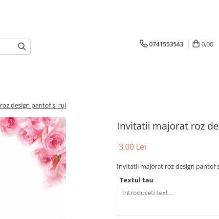
0741553543
0,00
 roz design pantof si ruj
Invitatii majorat roz de
3,00 Lei
Invitatii majorat roz design pantof s
Textul tau