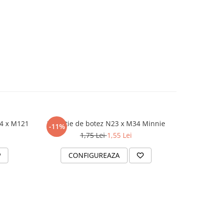
24 x M121
Invitatie de botez N23 x M34 Minnie
Invitatie
-11%
-4%
1,75 Lei
1,55 Lei
CONFIGUREAZA
C