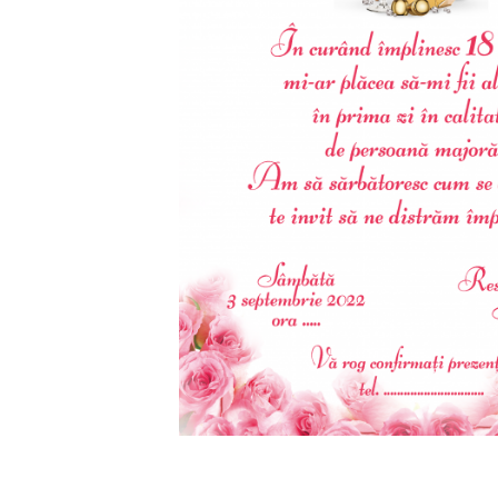
evenimente
Puzzle personalizat
Tavita de mot
Rame foto personalizate
Umerase Personalizate
Plachete personalizate
Pahare personalizate
Sort personalizat
Tricouri personalizate
Pix personalizat
Set cadou