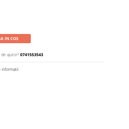
A IN COS
 de ajutor?
0741553543
informatii