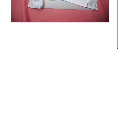
evenimente
Puzzle personalizat
Tavita de mot
Rame foto personalizate
Umerase Personalizate
Plachete personalizate
Pahare personalizate
Sort personalizat
Tricouri personalizate
Pix personalizat
Set cadou