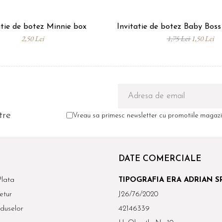
atie de botez Minnie box
Invitatie de botez Baby Bos
2,50 Lei
1,75 Lei
1,50 Lei
tre
Vreau sa primesc newsletter cu promotiile magazin
DATE COMERCIALE
lata
TIPOGRAFIA ERA ADRIAN S
etur
J26/76/2020
duselor
42146339