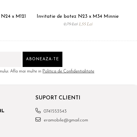
s N24 x M121
Invitatie de botez N23 x M34 Minnie
In
1,75 Lei
1,55 Lei
ului. Afla mai multe in
Politica de Confidentialitate
SUPORT CLIENTI
RL
0741553543
eramobile@gmail.com