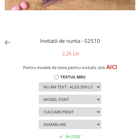
evenimente
Puzzle personalizat
Tavita de mot
Rame foto personalizate
Umerase Personalizate
Plachete personalizate
Pahare personalizate
Sort personalizat
Invitatii de nunta - 52510
Tricouri personalizate
2,26 Lei
Pix personalizat
AICI
Set cadou
Pentru modele de texte pentru invitatii, click
TEXTUL MEU
IN STOC