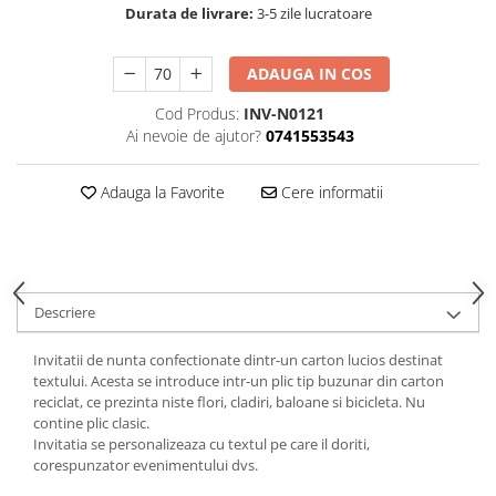
Durata de livrare:
3-5 zile lucratoare
ADAUGA IN COS
Cod Produs:
INV-N0121
Ai nevoie de ajutor?
0741553543
Adauga la Favorite
Cere informatii
Descriere
Invitatii de nunta confectionate dintr-un carton lucios destinat
textului. Acesta se introduce intr-un plic tip buzunar din carton
reciclat, ce prezinta niste flori, cladiri, baloane si bicicleta. Nu
contine plic clasic.
Invitatia se personalizeaza cu textul pe care il doriti,
corespunzator evenimentului dvs.