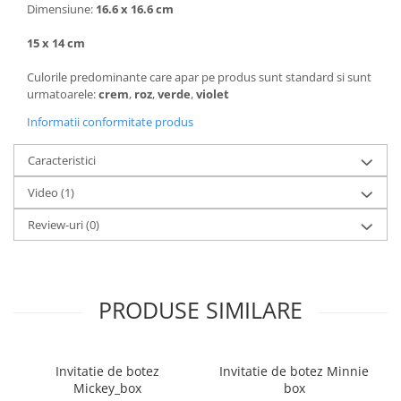
Dimensiune:
16.6 x 16.6 cm
15 x 14 cm
Culorile predominante care apar pe produs sunt standard si sunt
urmatoarele:
crem
,
roz
,
verde
,
violet
Informatii conformitate produs
Caracteristici
Video
(1)
Review-uri
(0)
PRODUSE SIMILARE
Invitatie de botez
Invitatie de botez Minnie
Mickey_box
box