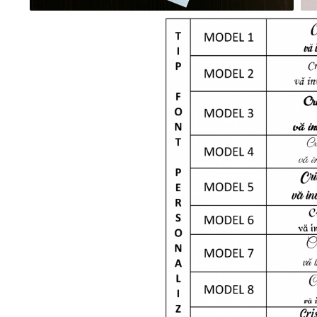
evenimente
Puzzle personalizat
Tavita de mot
Rame foto personalizate
Umerase Personalizate
Plachete personalizate
Pahare personalizate
Sort personalizat
Tricouri personalizate
Pix personalizat
Set cadou