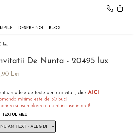
AMPILE
DESPRE NOI
BLOG
 lux
nvitatii De Nunta - 20495 lux
3,90 Lei
AICI
ntru modele de texte pentru invitatii, click
omanda minima este de 50 buc!
parirea si asamblarea nu sunt incluse in pret!
TEXTUL MEU