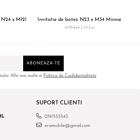
s N24 x M121
Invitatie de botez N23 x M34 Minnie
In
1,75 Lei
1,55 Lei
ului. Afla mai multe in
Politica de Confidentialitate
SUPORT CLIENTI
RL
0741553543
eramobile@gmail.com