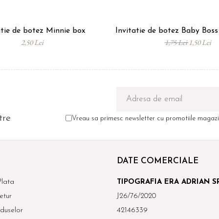
atie de botez Minnie box
Invitatie de botez Baby Bos
2,50 Lei
1,75 Lei
1,50 Lei
tre
Vreau sa primesc newsletter cu promotiile magazin
DATE COMERCIALE
lata
TIPOGRAFIA ERA ADRIAN S
etur
J26/76/2020
duselor
42146339