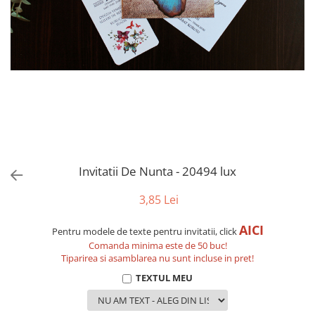
evenimente
Puzzle personalizat
Tavita de mot
Rame foto personalizate
Umerase Personalizate
Plachete personalizate
Pahare personalizate
Sort personalizat
Tricouri personalizate
Pix personalizat
Set cadou
Invitatii De Nunta - 20494 lux
3,85 Lei
AICI
Pentru modele de texte pentru invitatii, click
Comanda minima este de 50 buc!
Tiparirea si asamblarea nu sunt incluse in pret!
TEXTUL MEU