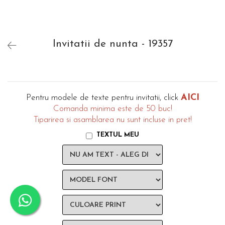
evenimente
Puzzle personalizat
Tavita de mot
Rame foto personalizate
Umerase Personalizate
Invitatii de nunta - 19357
Plachete personalizate
Pahare personalizate
Sort personalizat
Tricouri personalizate
Pix personalizat
AICI
Pentru modele de texte pentru invitatii, click
Set cadou
Comanda minima este de 50 buc!
Tiparirea si asamblarea nu sunt incluse in pret!
TEXTUL MEU