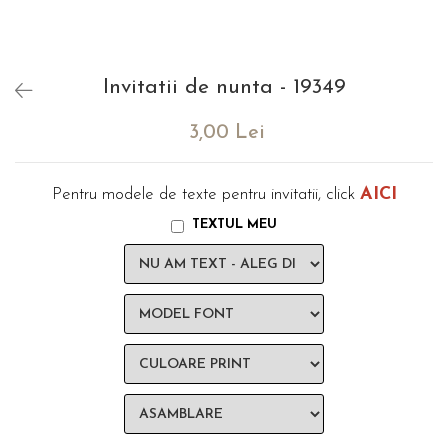
evenimente
Puzzle personalizat
Tavita de mot
Rame foto personalizate
Umerase Personalizate
Invitatii de nunta - 19349
Plachete personalizate
Pahare personalizate
Sort personalizat
3,00 Lei
Tricouri personalizate
Pix personalizat
AICI
Pentru modele de texte pentru invitatii, click
Set cadou
TEXTUL MEU