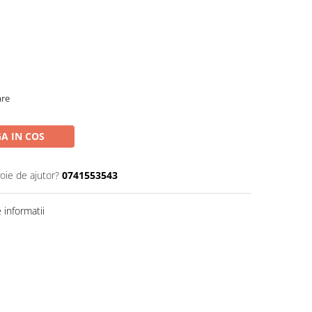
are
A IN COS
oie de ajutor?
0741553543
informatii