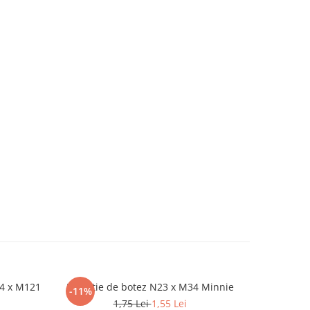
24 x M121
Invitatie de botez N23 x M34 Minnie
Invitatie
-11%
-4%
1,75 Lei
1,55 Lei