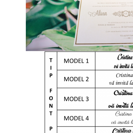
evenimente
Puzzle personalizat
Tavita de mot
Rame foto personalizate
Umerase Personalizate
Plachete personalizate
Pahare personalizate
Sort personalizat
Tricouri personalizate
Pix personalizat
Set cadou