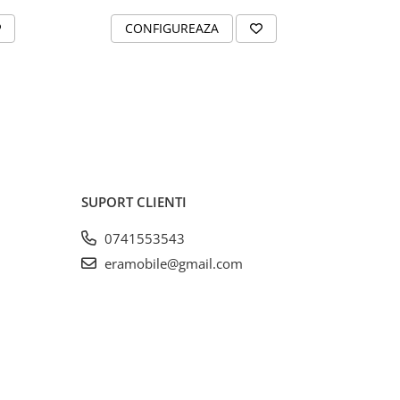
CONFIGUREAZA
C
SUPORT CLIENTI
0741553543
eramobile@gmail.com