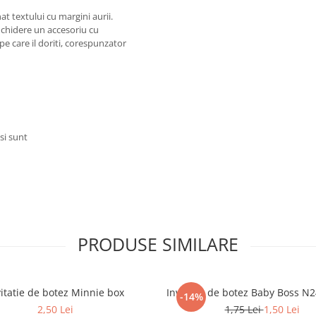
t textului cu margini aurii.
 inchidere un accesoriu cu
 pe care il doriti, corespunzator
si sunt
PRODUSE SIMILARE
vitatie de botez Minnie box
Invitatie de botez Baby Boss N
-14%
2,50 Lei
1,75 Lei
1,50 Lei