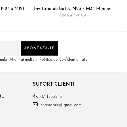
s N24 x M121
Invitatie de botez N23 x M34 Minnie
In
1,75 Lei
1,55 Lei
ului. Afla mai multe in
Politica de Confidentialitate
SUPORT CLIENTI
RL
0741553543
eramobile@gmail.com