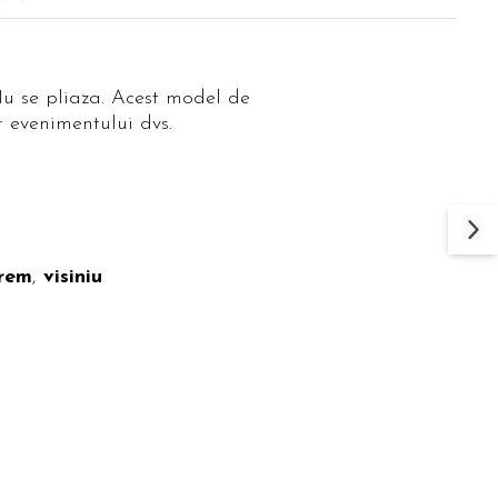
 Nu se pliaza. Acest model de
or evenimentului dvs.
rem
,
visiniu