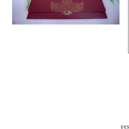
evenimente
Puzzle personalizat
Tavita de mot
Rame foto personalizate
Umerase Personalizate
Plachete personalizate
Pahare personalizate
Sort personalizat
Tricouri personalizate
Pix personalizat
Set cadou
DE