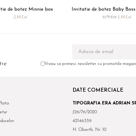
atie de botez Minnie box
Invitatie de botez Baby Bos
2,50 Lei
1,75 Lei
1,50 Lei
tre
Vreau sa primesc newsletter cu promotiile magazin
DATE COMERCIALE
lata
TIPOGRAFIA ERA ADRIAN S
etur
J26/76/2020
duselor
42146339
H. Oberth, Nr. 10