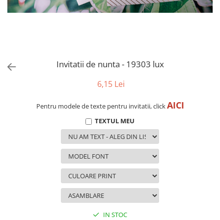
evenimente
Puzzle personalizat
Tavita de mot
Rame foto personalizate
Umerase Personalizate
Plachete personalizate
Pahare personalizate
Sort personalizat
Invitatii de nunta - 19303 lux
Tricouri personalizate
6,15 Lei
Pix personalizat
AICI
Set cadou
Pentru modele de texte pentru invitatii, click
TEXTUL MEU
IN STOC