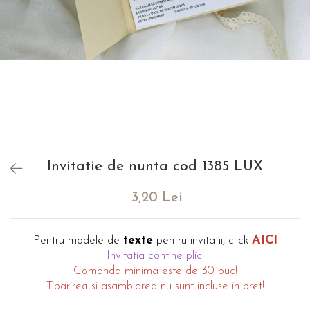
evenimente
Puzzle personalizat
Tavita de mot
Rame foto personalizate
Umerase Personalizate
Plachete personalizate
Pahare personalizate
Sort personalizat
Tricouri personalizate
Pix personalizat
Set cadou
Invitatie de nunta cod 1385 LUX
3,20 Lei
AICI
Pentru modele de
texte
pentru invitatii, click
Invitatia contine plic.
Comanda minima este de 30 buc!
Tiparirea si asamblarea nu sunt incluse in pret!