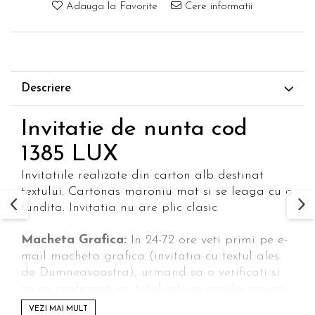
Adauga la Favorite
Cere informatii
Descriere
Invitatie de nunta cod
1385 LUX
Invitatiile realizate din carton alb destinat
textului. Cartonas maroniu mat si se leaga cu o
fundita. Invitatia nu are plic clasic
Macheta Grafica:
In 24-72 ore veti primi pe e-
mail macheta grafica (invitatia cu textul ales
de Dumneavoastra), urmand sa o verificati si
sa ne confirmati ca totul este in regula sau sa
solicitati modificarile dorite.
VEZI MAI MULT