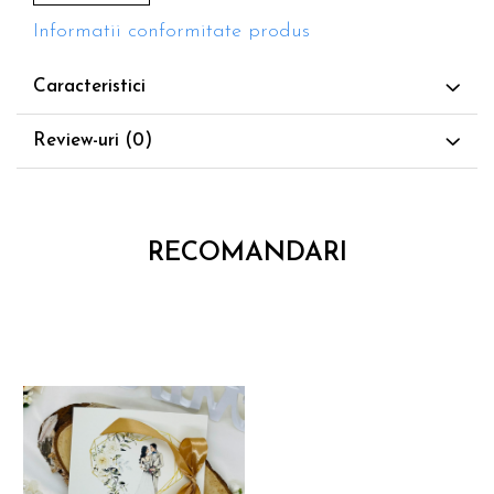
Durata de executare:
Dupa confirmarea
Informatii conformitate produs
bunului de tipar, invitatiile vor fi tiparite si
expediate in maxim 3-5 zile lucratoare.
Caracteristici
Categorie: Invitatii De Nunta
Review-uri
(0)
RECOMANDARI