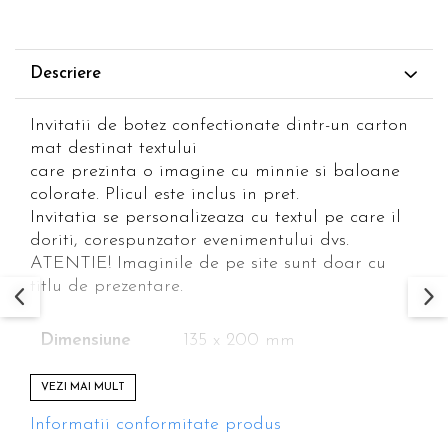
Descriere
Invitatii de botez confectionate dintr-un carton
mat destinat textului
care prezinta o imagine cu minnie si baloane
colorate. Plicul este inclus in pret.
Invitatia se personalizeaza cu textul pe care il
doriti, corespunzator evenimentului dvs.
ATENTIE! Imaginile de pe site sunt doar cu
titlu de prezentare.
Dimensiune
135 x 200 mm
Suprafata de
120 x 150 mm
VEZI MAI MULT
tiparire
Informatii conformitate produs