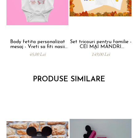
Body fetita personalizat
Set tricouri pentru familie -
mesaj - Vreti sa fiti nasii
CEI MAI MÂNDRI
mei
PĂRINȚI
45,00 Lei
149,00 Lei
PRODUSE SIMILARE