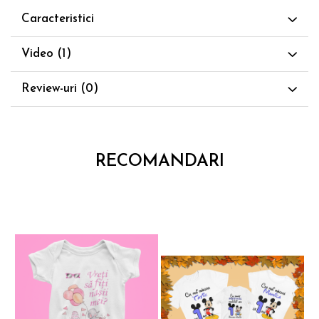
Culori
rosu, roz, albastru,
alb, negru
Caracteristici
Video
(1)
Review-uri
(0)
RECOMANDARI