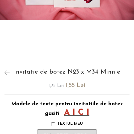
evenimente
Puzzle personalizat
Tavita de mot
Rame foto personalizate
Umerase Personalizate
Plachete personalizate
Pahare personalizate
Sort personalizat
Tricouri personalizate
Pix personalizat
Set cadou
Invitatie de botez N23 x M34 Minnie
1,55 Lei
1,75 Lei
Modele de texte pentru invitatiile de botez
A I C I
gasiti
TEXTUL MEU