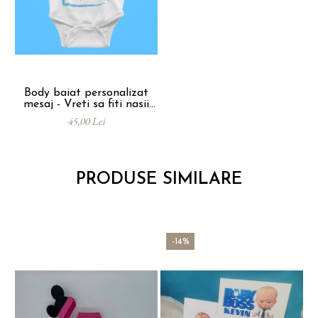
Body baiat personalizat
mesaj - Vreti sa fiti nasii
mei?
45,00 Lei
PRODUSE SIMILARE
-14%