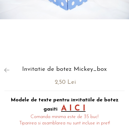
evenimente
Puzzle personalizat
Tavita de mot
Rame foto personalizate
Umerase Personalizate
Plachete personalizate
Pahare personalizate
Sort personalizat
Tricouri personalizate
Pix personalizat
Set cadou
Invitatie de botez Mickey_box
2,50 Lei
Modele de texte pentru invitatiile de botez
A I C I
gasiti
Comanda minima este de 35 buc!
Tiparirea si asamblarea nu sunt incluse in pret!