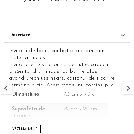
Adauga la Favorite
Cere informatii
Descriere
Invitatii de botez confectionate dintr-un
material lucios.
Invitatia este sub forma de cutie, capacul
prezentand un model cu buline albe,
avand urechiuse negre, cartonul de tiparire
formand cutia. Acest model nu contine plic.
Dimensiune
7.3 cm x 7.3 cm
Suprafata de
22 cm x 22 cm
tiparire
Culori
albastru, alb,
VEZI MAI MULT