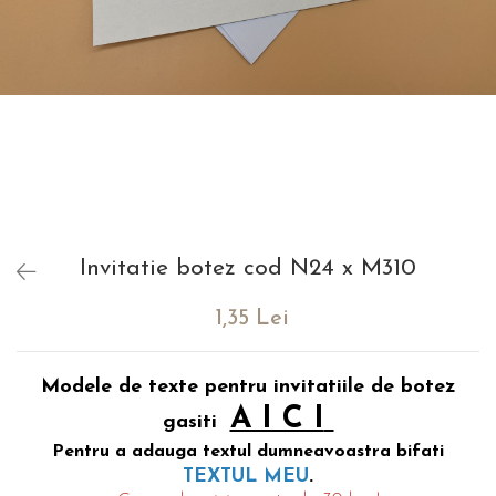
evenimente
Puzzle personalizat
Tavita de mot
Rame foto personalizate
Umerase Personalizate
Plachete personalizate
Pahare personalizate
Sort personalizat
Tricouri personalizate
Pix personalizat
Set cadou
Invitatie botez cod N24 x M310
1,35 Lei
Modele de texte pentru invitatiile de botez
A I C I
gasiti
Pentru a adauga textul dumneavoastra bifati
.
TEXTUL MEU