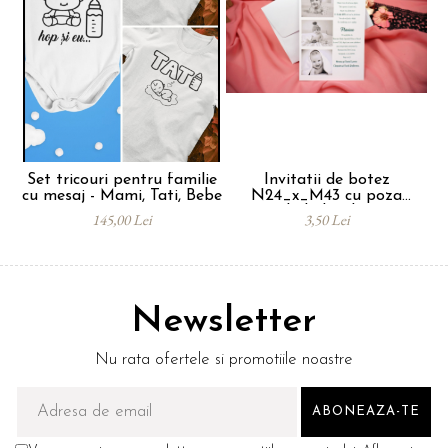
Set tricouri pentru familie
Invitatii de botez
P
cu mesaj - Mami, Tati, Bebe
N24_x_M43 cu poza
bebelusului
145,00 Lei
3,50 Lei
Newsletter
Nu rata ofertele si promotiile noastre