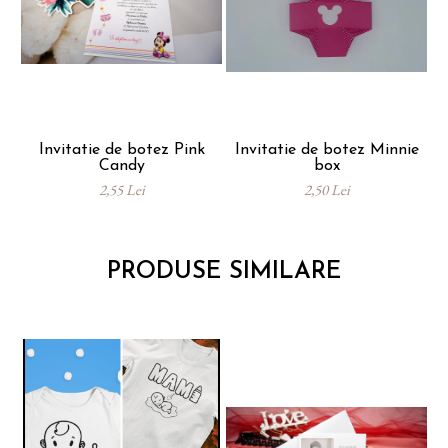
Invitatie de botez Pink
Invitatie de botez Minnie
Candy
box
p
2,55 Lei
2,50 Lei
PRODUSE SIMILARE