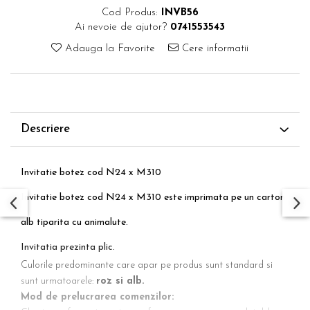
Cod Produs:
INVB56
Ai nevoie de ajutor?
0741553543
Adauga la Favorite
Cere informatii
Descriere
Invitatie botez cod N24 x M310
Invitatie botez cod N24 x M310 este imprimata pe un carton
alb tiparita cu animalute.
Invitatia prezinta plic.
Culorile predominante care apar pe produs sunt standard si
sunt urmatoarele:
roz si alb.
Mod de prelucrarea comenzilor: