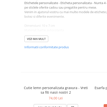
Etichetele personalizate - Eticheta personalizata - Nunta 4
pe sticlele oferite cadou sau pregatite pentru mese.
Venim in ajutorul vostru cu mai multe modele de etichete 
botez si diferite evenimente.
Dimensiuni: 10 x 7 cm
Material: hartie autocolanta
VEZI MAI MULT
Informatii conformitate produs
Cutie lemn personalizata gravura - Vreti
Esarfa 
sa fiti nasii nostri 2
74,00 Lei