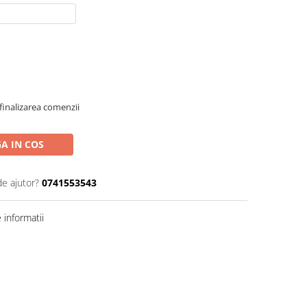
finalizarea comenzii
A IN COS
de ajutor?
0741553543
informatii