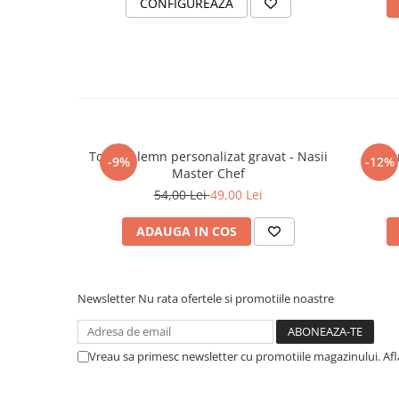
CONFIGUREAZA
Tocator lemn personalizat gravat - Nasii
Plic
-9%
-12%
Master Chef
54,00 Lei
49,00 Lei
ADAUGA IN COS
Newsletter
Nu rata ofertele si promotiile noastre
Vreau sa primesc newsletter cu promotiile magazinului. Af