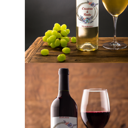
evenimente
Puzzle personalizat
Tavita de mot
Rame foto personalizate
Umerase Personalizate
Plachete personalizate
Pahare personalizate
Sort personalizat
Tricouri personalizate
Pix personalizat
Set cadou