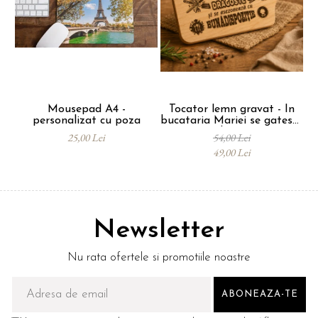
Mousepad A4 -
Tocator lemn gravat - In
T
personalizat cu poza
bucataria Mariei se gateste
cu dragoste
25,00 Lei
54,00 Lei
49,00 Lei
Newsletter
Nu rata ofertele si promotiile noastre