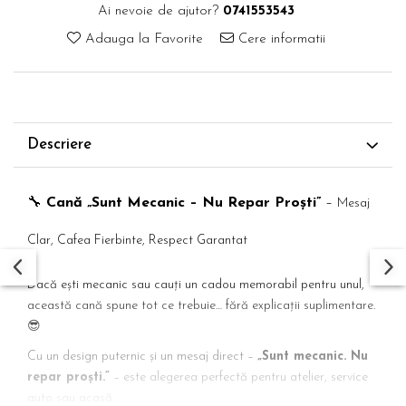
Ai nevoie de ajutor?
0741553543
Adauga la Favorite
Cere informatii
Descriere
🔧
Cană „Sunt Mecanic – Nu Repar Proști”
–
Mesaj
Clar, Cafea Fierbinte, Respect Garantat
Dacă ești mecanic sau cauți un cadou memorabil pentru unul,
această cană spune tot ce trebuie… fără explicații suplimentare.
😎
Cu un design puternic și un mesaj direct –
„Sunt mecanic. Nu
repar proști.”
– este alegerea perfectă pentru atelier, service
auto sau acasă.