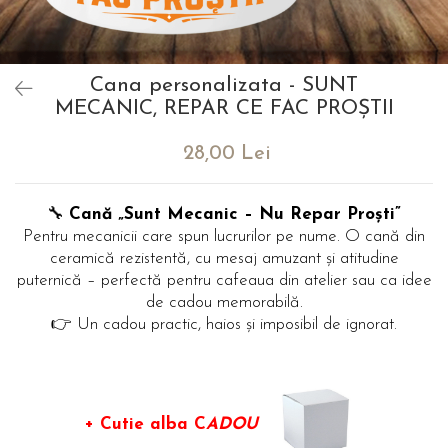
evenimente
Puzzle personalizat
Tavita de mot
Rame foto personalizate
Umerase Personalizate
Cana personalizata - SUNT
Plachete personalizate
Pahare personalizate
MECANIC, REPAR CE FAC PROŞTII
Sort personalizat
Tricouri personalizate
28,00 Lei
Pix personalizat
Set cadou
🔧
Cană „Sunt Mecanic – Nu Repar Proști”
Pentru mecanicii care spun lucrurilor pe nume. O cană din
ceramică rezistentă, cu mesaj amuzant și atitudine
puternică – perfectă pentru cafeaua din atelier sau ca idee
de cadou memorabilă.
👉 Un cadou practic, haios și imposibil de ignorat.
+ Cutie alba C
ADOU