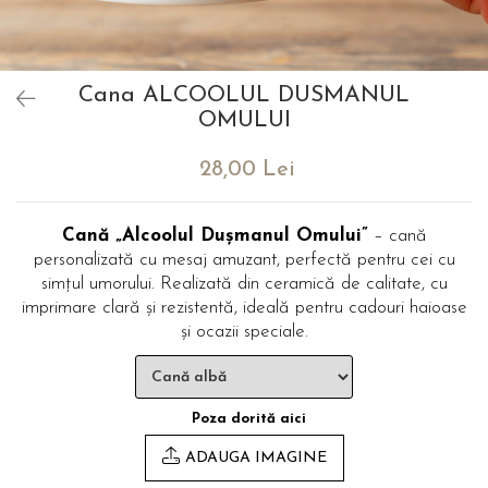
evenimente
Puzzle personalizat
Tavita de mot
Rame foto personalizate
Umerase Personalizate
Cana ALCOOLUL DUSMANUL
Plachete personalizate
Pahare personalizate
OMULUI
Sort personalizat
Tricouri personalizate
28,00 Lei
Pix personalizat
Set cadou
Cană „Alcoolul Dușmanul Omului”
– cană
personalizată cu mesaj amuzant, perfectă pentru cei cu
simțul umorului. Realizată din ceramică de calitate, cu
imprimare clară și rezistentă, ideală pentru cadouri haioase
și ocazii speciale.
Poza dorită aici
ADAUGA IMAGINE